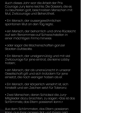
Auch dieses Jahr war die Arbeit der Prix
Courage Jury keine leichte. Die Dossiers, die es
zu beurteilen galt, beschreiben Menschen mit
Mut, Zivilcourage und Beherztheit.
• Ein Mensch, der aussergewöhnlichen
spontanen Mut an den Tag legte;
• ein Mensch, der beharrlich und ohne Rücksicht
auf sein Renommee auf Schwachstellen in
einer mächtigen Firma hinwies
• oder sogar die Machenschaften ganzer
Staaten aufdeckte.
• Ein Mensch, der uneigennützig und mit viel
Zivilcourage für jene eintrat, die keine Lobby
haben;
• ein Mensch, der als unerwünscht in unserer
Gesellschaft gilt und sich trotzdem für jene
einsetzt, die noch weniger haben als er.
• Ein Mensch, der körperlich versehrt ist, sich
hinstellt und ein Zeichen setzt für Toleranz.
• Zwei Menschen, deren Schicksal die Jury-
Mitglieder dazu brachten, zu sagen: «Das ist das
Schlimmste, das Eltern passieren kann.»
Aus dem Schlimmsten, das Eltern passieren
kann, aus ihrer grossen Not und ihrem Leid