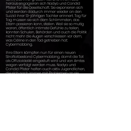
heraus engagieren sich Nadya und Candid
Pfister für die Gesellschaft. Sie exponieren sich
und werden dadurch immer wieder an den
Suizid ihrer 13-jährigen Tochter erinnert. Tag für
Tag müssen sie sich dem Schlimmsten, das
Eltern passieren kann, stellen. Weil sie so mutig
waren, öffentlich intimste Gefühle zu teilen,
konnten Schulen, Behörden und auch die Politik
nicht mehr die Augen verschliessen vor dem,
was Céline in den Tod getrieben hat:
Cybermobbing.
Ihre Eltern kämpfen nun für einen neuen
Straftatbestand Cybermobbing, damit die Tat
als Offizialdelikt eingestuft wird und von Amtes
wegen verfolgt werden muss. Nadya und
Candid Pfister helfen auch aktiv Jugendlichen,
die sich noch immer mit Problemen an sie
wenden. «Die Jungen sind Cybermobbing
immer wieder ausgesetzt. Es muss sich etwas
ändern», sagt Nadya Pfister. «Wir sind für die
Jungen unterwegs. Viele Jugendliche wollen
Rat von uns.» - «Wenn auch nur ein Kind
weniger versucht, Suizid zu begehen, haben wir
unendlich viel erreicht», fügt Candid Pfister an.
Die Jury war sich einig: Das Ehepaar Pfister
verdient den Prix Courage 2020! In einer Welt, in
der einer der mächtigsten Männer tagtäglich
ungestraft Cybermobbing betreibt, braucht es
endlich das gesellschaftliche und politische
Bewusstsein, dass immer mehr vor allem junge