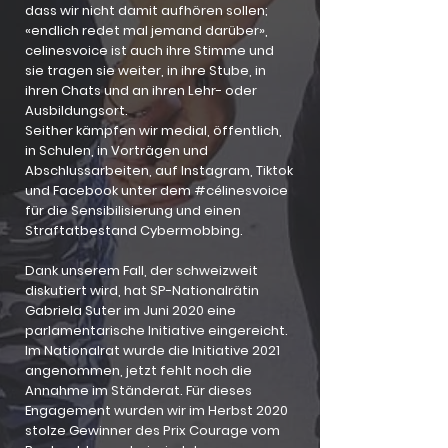
dass wir nicht damit aufhören sollen;
«endlich redet mal jemand darüber»,
celinesvoice ist auch ihre Stimme und
sie tragen sie weiter, in ihre Stube, in
ihren Chats und an ihren Lehr- oder
Ausbildungsort.
Seither kämpfen wir medial, öffentlich,
in Schulen, in Vorträgen und
Abschlussarbeiten, auf Instagram, Tiktok
und Facebook unter dem #célinesvoice
für die Sensibilisierung und einen
Straftatbestand Cybermobbing.
Dank unserem Fall, der schweizweit
diskutiert wird, hat SP-Nationalrätin
Gabriela Suter im Juni 2020 eine
parlamentarische Initiative eingereicht.
Im Nationalrat wurde die Initiative 2021
angenommen, jetzt fehlt noch die
Annahme im Ständerat. Für dieses
Engagement wurden wir im Herbst 2020
stolze Gewinner des Prix Courage vom