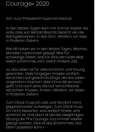
Courage» 2020
Von Jury-Präsidentin Susanne Hochuli
In den letzten Tagen kam mir immer wieder die
erste Zeile von Bertold Brechts Gedicht «An die
Nachgeborenen» in den Sinn: «Wirklich, ich lebe
in finsteren Zeiten!»
Wie oft haben wir in den letzten Tagen, Wochen,
Monaten zueinander gesagt: Was für
schwierige Zeiten, was für eine verrückte Welt,
welch schlimmes Jahr, welch finstere Zeit.
Ja, das Leben ist für viele schlimm und traurig
geworden. Viele hingegen müssen einfach
verzichten auf gewohnte Dinge, die das Leben
angenehm machen, aber ohne die es auch
geht. Und auch jene, die auf Verzichtbares
verzichten müssen, finden: «Wirklich, wir leben
in finsteren Zeiten!»
Zum Glück muss ich Leid und Verzicht nicht
gegeneinander aufwiegen. Zum Glück muss
ich nicht bewerten, was wirklich finster und
schlimm ist. Und doch ist bei der diesjährigen
Sitzung der Prix Courage Jury immer wieder
gesagt worden: «Das ist das Schlimmste, das
Eltern passieren kann.»