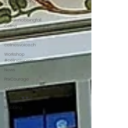
Cybermobbing
#célinesvoice
Cybermobbingfall
Céline
Céline Yeraz
celinesvoice.ch
Workshop
#célinesvoice
News
PrixCourage
Cybermobbinggesetz
Nimo 🤍 🖤🖤🦋
Mobbing