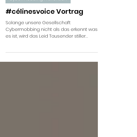
Candid Pfister
13. Feb.
2 Min. Lesezeit
Cybermobbing Prävention
#célinesvoice Vortrag
Solange unsere Gesellschaft
Cybermobbing nicht als das erkennt was
es ist, wird das Leid Tausender stiller
Betroffenen weitergehen. Im Schlimmsten
Fall hört es auf, wenn sie von uns gehen..
Solange man Jugendlichen nicht aufzeigt,
wohin es führen kann, werden
Versicherungen, Anwälte und fachlich
unterbesetzte Organisationen Geld damit
verdienen. Und dabei sind Cyberkriminalität,
Cyberabzocke und Cyberattaken
wirtschaftlich schon längst akzeptiert, weil
ein grosses Geschäft. S