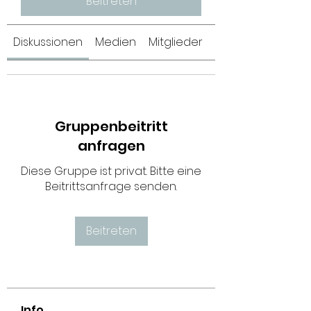
Beitreten
Diskussionen
Medien
Mitglieder
Info
Gruppenbeitritt
anfragen
Diese Gruppe ist privat. Bitte eine
Beitrittsanfrage senden.
Beitreten
Info