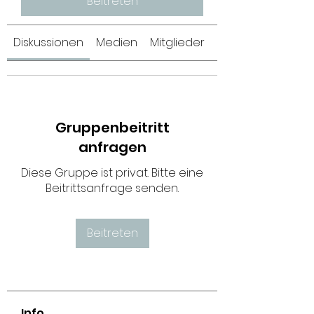
Beitreten
Diskussionen
Medien
Mitglieder
Info
Gruppenbeitritt
anfragen
Diese Gruppe ist privat. Bitte eine
Beitrittsanfrage senden.
Beitreten
Info