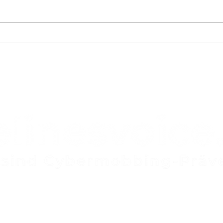
Pow
Vortrag @ BWS Bülach