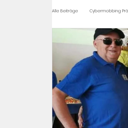
Alle Beiträge
Cybermobbing Prä
#célinesvoice
Cybermobbi
News
PrixCourage
Cy