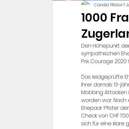
Candid Pfister
7. 
1000 Fr
Zugerla
Den Höhepunkt der 
sympathischen Ehe
Prix Courage 2020 
Das leidgeprüfte 
Ihrer damals 13-jä
Mobbing Attacken i
worden war. Nach 
Ehepaar Pfister der
Check von CHF 1'000
sich für eine klar