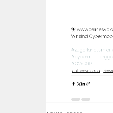
🦋 www.celinesvoic
Wir sind Cybermob
#zugerlandturnier
#cybermobbingge
#C280817
celinesvoice.ch
News