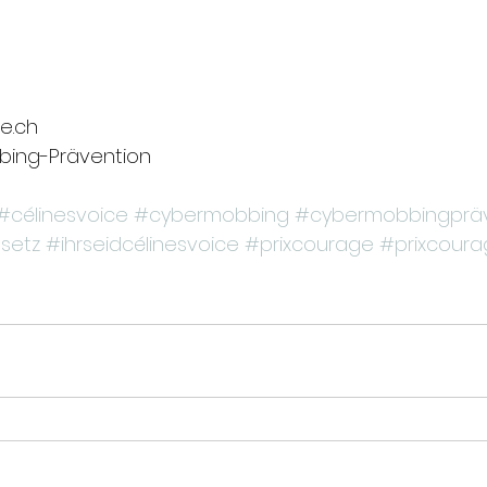
e.ch 
bing-Prävention
#célinesvoice
#cybermobbing
#cybermobbingpräv
setz
#ihrseidcélinesvoice
#prixcourage
#prixcour