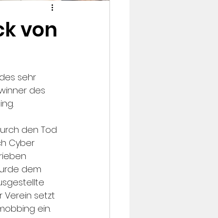
ck von
des sehr 
winner des 
ng. 
durch den Tod 
ch Cyber 
rieben 
wurde dem 
usgestellte 
 Verein setzt 
mobbing ein.