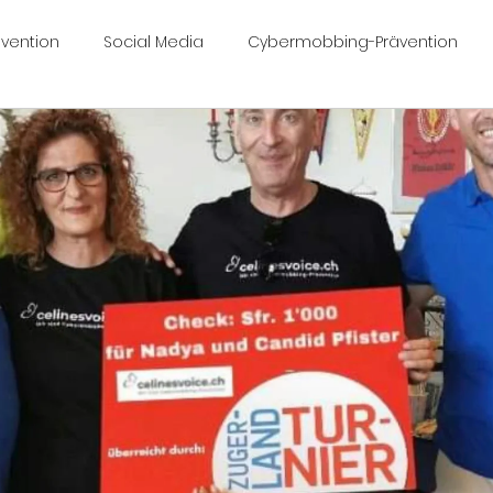
vention
Social Media
Cybermobbing-Prävention
ngfall Céline
Céline Yeraz
celinesvoice.ch
Work
bermobbinggesetz
Nimo 🤍 🖤🖤🦋
Mobbing