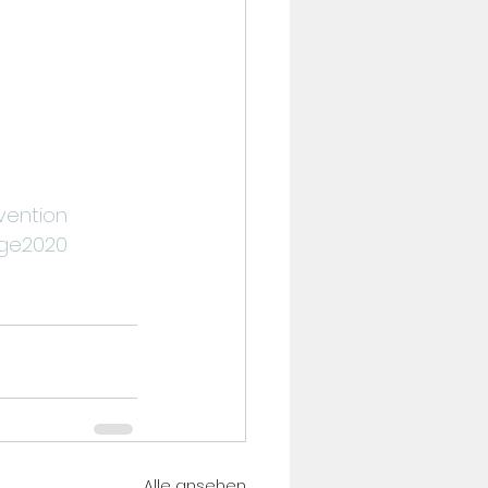
ention
age2020
Alle ansehen