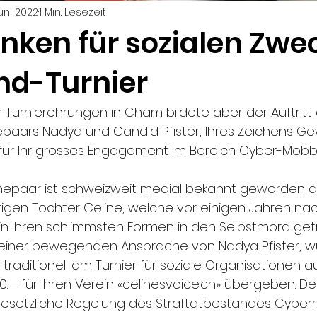
Juni 2022
1 Min. Lesezeit
anken für sozialen Zwe
nd-Turnier
Turnierehrungen in Cham bildete aber der Auftritt 
paars Nadya und Candid Pfister, Ihres Zeichens Ge
für Ihr grosses Engagement im Bereich Cyber-Mobbi
Ehepaar ist schweizweit medial bekannt geworden 
hrigen Tochter Celine, welche vor einigen Jahren na
n Ihren schlimmsten Formen in den Selbstmord get
einer bewegenden Ansprache von Nadya Pfister, 
 traditionell am Turnier für soziale Organisationen a
.— für Ihren Verein «celinesvoice.ch» übergeben. Der
e gesetzliche Regelung des Straftatbestandes Cyber