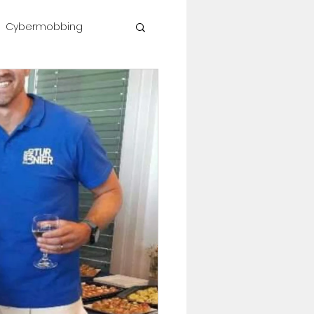
Cybermobbing
shop #célinesvoice