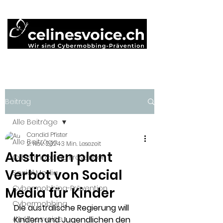
Beitrag
Alle Beiträge
Candid Pfister
Alle Beiträge
2. Nov. 2024
3 Min. Lesezeit
Australien plant
Cybermobbing Prävention
Verbot von Social
Social Media
Cybermobbing-Prävention
Media für Kinder
Cybermobbing
Die australische Regierung will 
#célinesvoice
Kindern und Jugendlichen den 