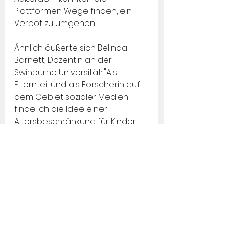
Plattformen Wege finden, ein 
Verbot zu umgehen. 
Ähnlich äußerte sich Belinda 
Barnett, Dozentin an der 
Swinburne Universität: "Als 
Elternteil und als Forscherin auf 
dem Gebiet sozialer Medien 
finde ich die Idee einer 
Altersbeschränkung für Kinder 
gut", sagte sie. "Aber es ist 
eigentlich unmöglich, dies 
umzusetzen, ohne Informationen 
über australische Bürger zu 
sammeln, die wir den Social-
Media-Plattformen vielleicht 
lieber nicht geben sollten."