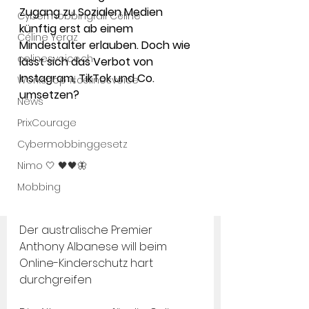
Zugang zu Sozialen Medien 
Cybermobbingfall Céline
künftig erst ab einem 
Céline Yeraz
Mindestalter erlauben. Doch wie 
celinesvoice.ch
lässt sich das Verbot von 
Instagram, TikTok und Co. 
Workshop #célinesvoice
umsetzen?
News
PrixCourage
Cybermobbinggesetz
Nimo 🤍 🖤🖤🦋
Mobbing
Der australische Premier 
Anthony Albanese will beim 
Online-Kinderschutz hart 
durchgreifen