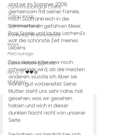
sind wir im Sommer 2009, 
Cybermobbingfall Céline
gemeinsam mit seiner Familie, 
Céline Yeraz
nach Südfrankreich in die 
celinesvoice.ch
Sommerferien gefahren. Meer, 
Pool, Spiele und lautes Lachen..Es 
Workshop #célinesvoice
war die schönste Zeit meines 
News
Lebens..
PrixCourage
Dass dieses Interview noch 
Cybermobbinggesetz
schwieriger wird, als die meisten 
Nimo 🤍 🖤🖤🦋
anderen, wusste ich. Aber sie 
Mobbing
waren gut vorbereitet. Seine 
Mutter steht uns sehr nahe, hat 
gesehen, was wir gesehen 
haben und wich in dieser 
dunklen Nacht nicht von unserer 
Seite. 
Sie haben uns herzlich bei sich 