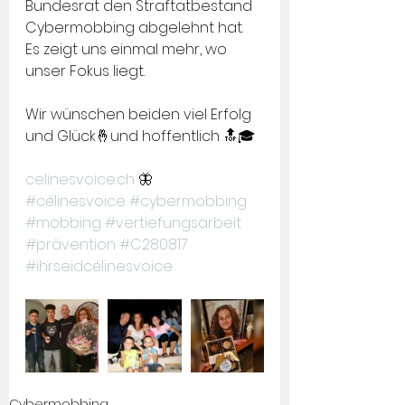
Bundesrat den Straftatbestand 
Cybermobbing abgelehnt hat. 
Es zeigt uns einmal mehr, wo 
unser Fokus liegt. 
Wir wünschen beiden viel Erfolg 
und Glück🤞und hoffentlich 🔝🎓
celinesvoice.ch
 🦋
#célinesvoice
#cybermobbing
#mobbing
#vertiefungsarbeit
#prävention
#C280817
#ihrseidcélinesvoice
Cybermobbing