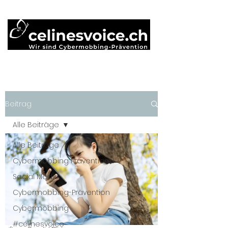
Beitrag
Alle Beiträge
Alle Beiträge
Cybermobbing Prävention
Social Media
Cybermobbing-Prävention
Cybermobbing
#célinesvoice