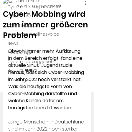
Candid Pfister
21. Aug. 2023
2 Min. Lesezeit
Cybermobbingfall Céline
Cyber-Mobbing wird
Céline Yeraz
zum immer größeren
celinesvoice.ch
Problem
Workshop #célinesvoice
News
Obwohl immer mehr Aufklärung 
PrixCourage
in dem Bereich erfolgt, fand eine 
Cybermobbinggesetz
aktuelle Sinus-Jugendstudie 
Nimo 🤍 🖤🖤🦋
heraus, dass sich Cyber-Mobbing 
im Jahr 2022 noch verstärkt hat. 
Mobbing
Was die häufigste Form von 
Cyber-Mobbing darstellte und 
welche Kanäle dafür am 
häufigsten benutzt wurden.
Junge Menschen in Deutschland 
sind im Jahr 2022 noch stärker 