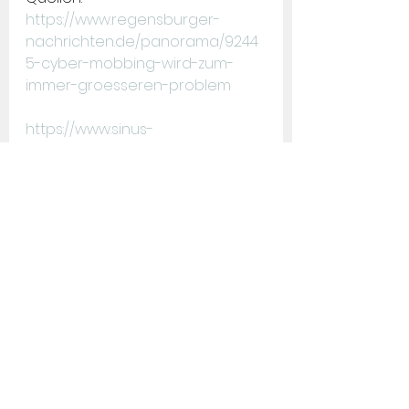
https://www.regensburger-
nachrichten.de/panorama/9244
5-cyber-mobbing-wird-zum-
immer-groesseren-problem
https://www.sinus-
institut.de/media-
center/studien/barmer-
jugendstudie-2022-23
Cybermobbing
News
Alle ansehen
Aktuelle Beiträge