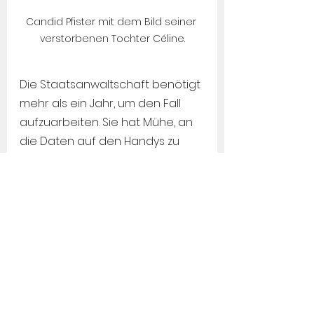
Candid Pfister mit dem Bild seiner 
verstorbenen Tochter Céline.
Die Staatsanwaltschaft benötigt 
mehr als ein Jahr, um den Fall 
aufzuarbeiten. Sie hat Mühe, an 
die Daten auf den Handys zu 
kommen. Erst mit der Hilfe von 
Spezialisten der Bundespolizei 
kann sie diese knacken.
Das Verfahren zieht sich 
zusätzlich in die Länge, weil die 
Behörde aus der 
Dreiecksbeziehung zwei 
Verfahren macht. 