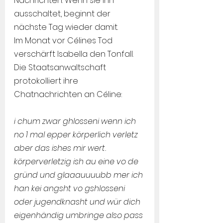
Nachrichten. Wenn sie ihn 
ausschaltet, beginnt der 
nächste Tag wieder damit.
Im Monat vor Célines Tod 
verschärft Isabella den Tonfall. 
Die Staatsanwaltschaft 
protokolliert ihre 
Chatnachrichten an Céline:
i chum zwar ghlosseni wenn ich 
no 1 mal epper körperlich verletz 
aber das ishes mir wert. 
körperverletzig ish au eine vo de 
gründ und glaaauuuubb mer ich 
han kei angsht vo gshlosseni 
oder jugendknasht und wür dich 
eigenhändig umbringe also pass 