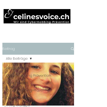
Beitrag
Alle Beiträge
Alle Beiträge
Cybermobbing Prävention
Social Media
Cybermobbing-Prävention
Cybermobbing
#célinesvoice