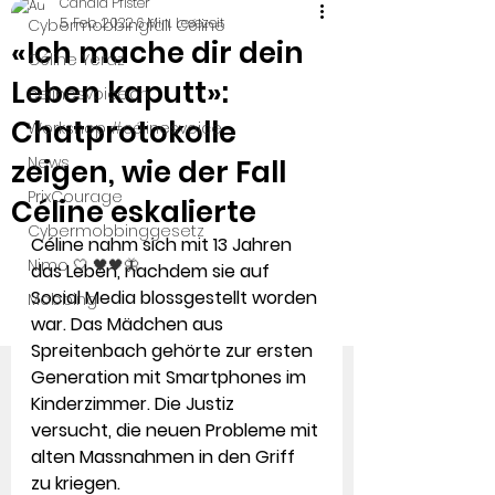
Candid Pfister
5. Feb. 2022
6 Min. Lesezeit
Cybermobbingfall Céline
«Ich mache dir dein
Céline Yeraz
Leben kaputt»:
celinesvoice.ch
Chatprotokolle
Workshop #célinesvoice
News
zeigen, wie der Fall
PrixCourage
Céline eskalierte
Cybermobbinggesetz
Céline nahm sich mit 13 Jahren 
Nimo 🤍 🖤🖤🦋
das Leben, nachdem sie auf 
Social Media blossgestellt worden 
Mobbing
war. Das Mädchen aus 
Spreitenbach gehörte zur ersten 
Generation mit Smartphones im 
Kinderzimmer. Die Justiz 
versucht, die neuen Probleme mit 
alten Massnahmen in den Griff 
zu kriegen.