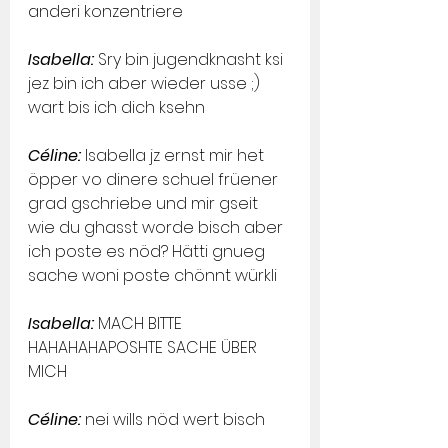
anderi konzentriere
Isabella:
 Sry bin jugendknasht ksi 
jez bin ich aber wieder usse ;) 
wart bis ich dich ksehn
Céline:
 Isabella jz ernst mir het 
öpper vo dinere schuel früener 
grad gschriebe und mir gseit 
wie du ghasst worde bisch aber 
ich poste es nöd? Hätti gnueg 
sache woni poste chönnt würkli
Isabella:
 MACH BITTE 
HAHAHAHAPOSHTE SACHE ÜBER 
MICH
Céline:
 nei wills nöd wert bisch