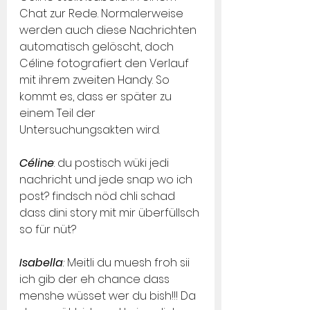
Chat zur Rede. Normalerweise 
werden auch diese Nachrichten 
automatisch gelöscht, doch 
Céline fotografiert den Verlauf 
mit ihrem zweiten Handy. So 
kommt es, dass er später zu 
einem Teil der 
Untersuchungsakten wird.
Céline
: du postisch wüki jedi 
nachricht und jede snap wo ich 
post? findsch nöd chli schad 
dass dini story mit mir überfüllsch 
so für nüt?
Isabella
:
 Meitli du muesh froh sii 
ich gib der eh chance dass 
menshe wüsset wer du bish!!! Da 