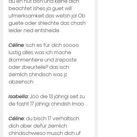
du en nüt bish und keine dich 
beachtet ishes ja guet will 
ufmerksamkeit das wetsh ja! Ob 
guete oder shlechte das chash 
leider ned entsheide
Céline
:
 isch es für dich soooo 
lustig alles was ich mache 
zkommentiere und zrepos­te 
oder zbeurteile? das isch 
ziemlich chindisch was jz 
abziehsch
Isabella:
 Jöö die 13 jährigi seit zu 
de fasht 17 jährigi chindish lmao
Céline:
 du bisch 17 verhaltisch 
dich aber defür ziemlich 
chindischwieso musch dich uf 