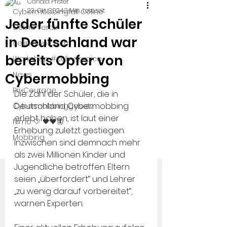
Candid Pfister
23. Okt. 2024
2 Min. Lesezeit
Cybermobbingfall Céline
Jeder fünfte Schüler
Céline Yeraz
in Deutschland war
celinesvoice.ch
bereits Opfer von
Workshop #célinesvoice
News
Cybermobbing
PrixCourage
Die Zahl der Schüler, die in 
Deutschland Cybermobbing 
Cybermobbinggesetz
erlebt haben, ist laut einer 
Nimo 🤍 🖤🖤🦋
Erhebung zuletzt gestiegen. 
Mobbing
Inzwischen sind demnach mehr 
als zwei Millionen Kinder und 
Jugendliche betroffen. Eltern 
seien „überfordert“ und Lehrer 
„zu wenig darauf vorbereitet“, 
warnen Experten.