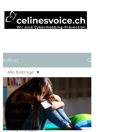
Beitrag
Alle Beiträge
Alle Beiträge
Cybermobbing Prävention
Social Media
Cybermobbing-Prävention
Cybermobbing
#célinesvoice