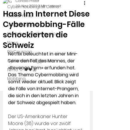
Candid Pfister
20. Nov. 2023
3 Min. Lesezeit
Cybermobbingfall Céline
Hass im Internet Diese
Céline Yeraz
Cybermobbing-Fälle
celinesvoice.ch
schockierten die
Workshop #célinesvoice
News
Schweiz
PrixCourage
Netflix beleuchtet in einer Mini-
Serie den Fall des Mannes, der 
Cybermobbinggesetz
«Revenge Porn» erfunden hat. 
Nimo 🤍 🖤🖤🦋
Das Thema Cybermobbing wird 
Mobbing
somit wieder aktuell. Blick zeigt 
die Fälle von Internet-Prangern, 
die sich in den letzten Jahren in 
der Schweiz abgespielt haben.
Der US-Amerikaner Hunter 
Moore (36) wurde vor zwölf 