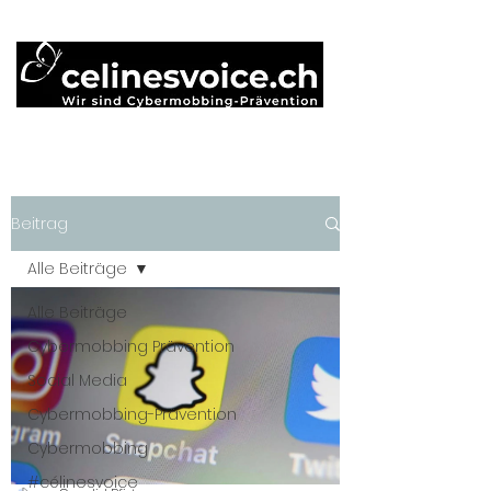
Beitrag
Alle Beiträge
Alle Beiträge
Cybermobbing Prävention
Social Media
Cybermobbing-Prävention
Cybermobbing
#célinesvoice