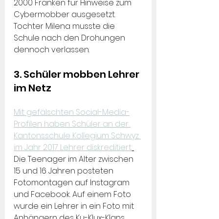
2000 Franken für Hinweise zum 
Cybermobber ausgesetzt. 
Tochter Milena musste die 
Schule nach den Drohungen 
dennoch verlassen.
3. Schüler mobben Lehrer 
im Netz
Mit gefälschten Social-Media-
Profilen haben Schüler an der 
Kantonsschule Kollegium Schwyz 
im Jahr 2017 Lehrer diskreditiert.
Die Teenager im Alter zwischen 
15 und 16 Jahren posteten 
Fotomontagen auf Instagram 
und Facebook. Auf einem Foto 
wurde ein Lehrer in ein Foto mit 
Anhängern des Ku-Klux-Klans 