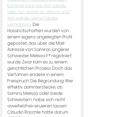
Kommentare wie «Ich werde 
alles tun, damit du stirbst» und 
«Ich werde deine Familie 
vernichten».
 Die 
Hassbotschaften wurden von 
einem eigens angelegten Profil 
gepostet, das über die Mail-
Adresse von Samiras jüngerer 
Schwester Melissa F.* registriert 
wurde. Zwar kam es zu einem 
gerichtlichen Prozess. Doch das 
Verfahren endete in einem 
Freispruch. Die Begründung: Wer 
effektiv dahinterstecke, ob 
Samira, Melissa oder beide 
Schwestern, habe sich nicht 
«zweifelsfrei» eruieren lassen. 
Claudio Raschle hatte darum 