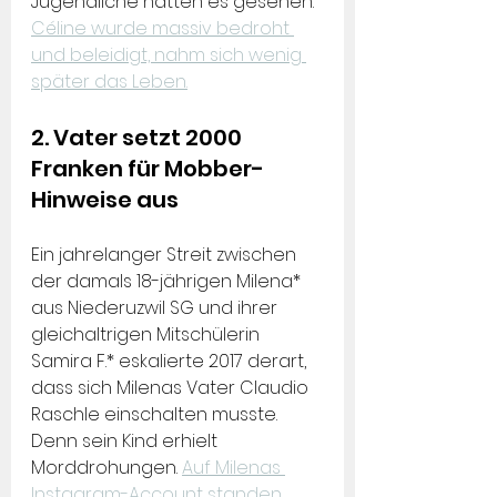
Jugendliche hatten es gesehen. 
Céline wurde massiv bedroht 
und beleidigt, nahm sich wenig 
später das Leben.
2. Vater setzt 2000 
Franken für Mobber-
Hinweise aus
Ein jahrelanger Streit zwischen 
der damals 18-jährigen Milena* 
aus Niederuzwil SG und ihrer 
gleichaltrigen Mitschülerin 
Samira F.* eskalierte 2017 derart, 
dass sich Milenas Vater Claudio 
Raschle einschalten musste. 
Denn sein Kind erhielt 
Morddrohungen. 
Auf Milenas 
Instagram-Account standen 