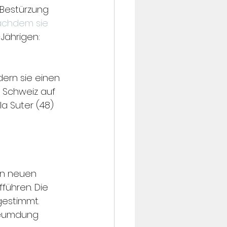
t Bestürzung 
achdem sie 
-Jährigen: 
dern sie einen 
 Schweiz auf 
a Suter (48) 
en neuen 
führen. Die 
gestimmt.
leumdung 