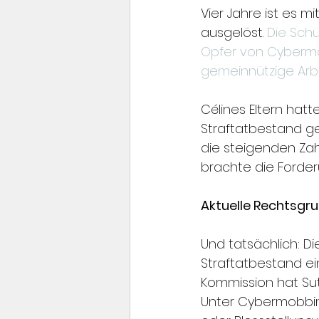
Vier Jahre ist es mi
ausgelöst. 
Die Sch
Opfer von Cyberm
gemeinnützige Arb
Célines Eltern hatt
Straftatbestand ge
die steigenden Zahl
brachte die Forder
Aktuelle Rechtsgr
Und tatsächlich: D
Straftatbestand ei
Kommission hat Sut
Unter Cybermobbin