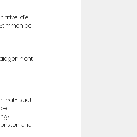
iative, die 
 Stimmen bei 
 
lagen nicht 
t hat», sagt 
abe 
g.» 
nsonsten eher 