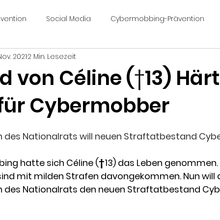
vention
Social Media
Cybermobbing-Prävention
 Nov. 2021
2 Min. Lesezeit
ngfall Céline
Céline Yeraz
celinesvoice.ch
Work
 von Céline (†13) Här
 für Cybermobber
bermobbinggesetz
Nimo 🤍 🖤🖤🦋
Mobbing
des Nationalrats will neuen Straftatbestand Cy
g hatte sich Céline (†13) das Leben genommen. 
sind mit milden Strafen davongekommen. Nun will d
 des Nationalrats den neuen Straftatbestand Cy