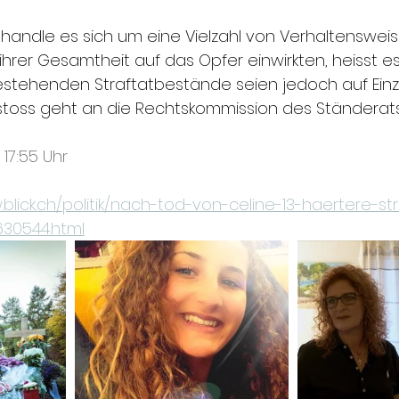
andle es sich um eine Vielzahl von Verhaltenswei
ihrer Gesamtheit auf das Opfer einwirkten, heisst es
estehenden Straftatbestände seien jedoch auf Ein
stoss geht an die Rechtskommission des Ständerats
, 17:55 Uhr
blick.ch/politik/nach-tod-von-celine-13-haertere-st
30544.html