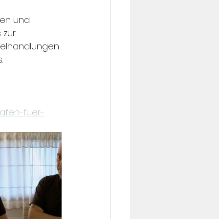
sen und 
 zur 
zelhandlungen 
.
rafen-fuer-