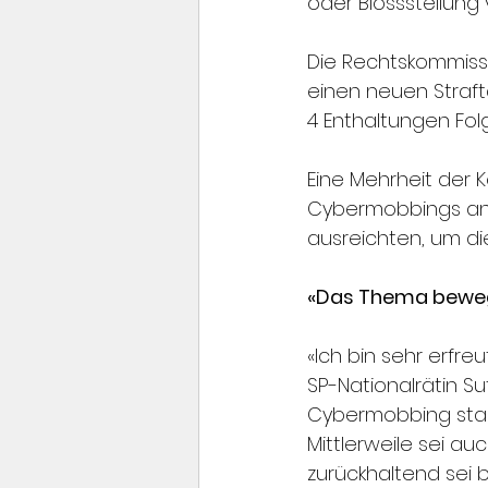
oder Blossstellung
Die Rechtskommissio
einen neuen Straft
4 Enthaltungen Fo
Eine Mehrheit der K
Cybermobbings an 
ausreichten, um di
«Das Thema beweg
«Ich bin sehr erfr
SP-Nationalrätin Su
Cybermobbing star
Mittlerweile sei auc
zurückhaltend sei 