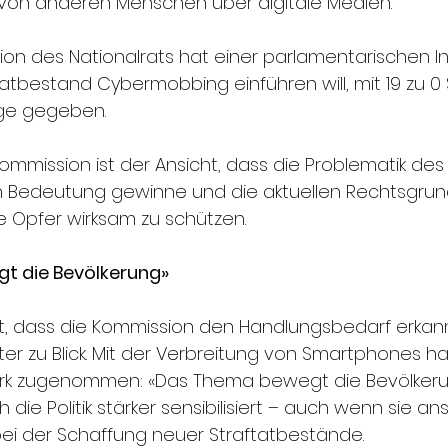
 von anderen Menschen über digitale Medien.
n des Nationalrats hat einer parlamentarischen Init
atbestand Cybermobbing einführen will, mit 19 zu 0
lge gegeben.
ommission ist der Ansicht, dass die Problematik des
Bedeutung gewinne und die aktuellen Rechtsgrund
e Opfer wirksam zu schützen.
t die Bevölkerung»
eut, dass die Kommission den Handlungsbedarf erkann
ter zu Blick. Mit der Verbreitung von Smartphones h
k zugenommen: «Das Thema bewegt die Bevölkerun
h die Politik stärker sensibilisiert – auch wenn sie a
bei der Schaffung neuer Straftatbestände.