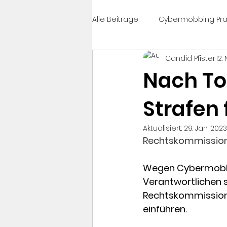
Alle Beiträge
Cybermobbing Prä
Candid Pfister
12.
#célinesvoice
Cybermobbi
Nach Tod
Strafen
News
PrixCourage
Cy
Aktualisiert:
29. Jan. 2023
Rechtskommission 
Wegen Cybermobbin
Verantwortlichen 
Rechtskommission
einführen.