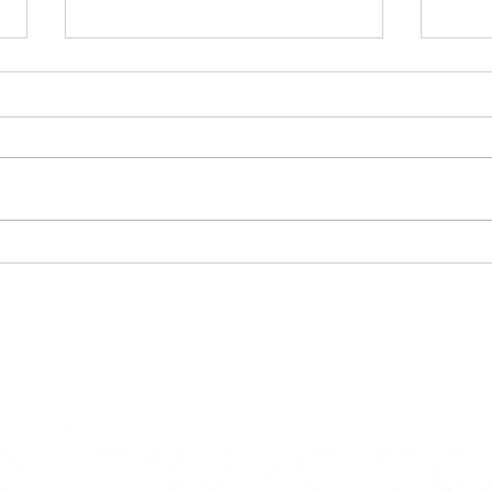
Schulvortrag
Sch
Sekundarschule St. Alban
#cé
Basel