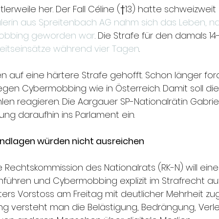
ttlerweile her. Der Fall Céline (†13) hatte schweizwei
ülerin aus Spreitenbach AG nahm sich das Leben, n
obbing geworden war
. Die Strafe für den damals 14
eitseinsätze während vier Tagen
.
en auf eine härtere Strafe gehofft. Schon länger for
gen Cybermobbing wie in Österreich. Damit soll die
en reagieren. Die Aargauer SP-Nationalrätin Gabriel
ung daraufhin ins Parlament ein.
undlagen würden nicht ausreichen
ie Rechtskommission des Nationalrats (RK-N) will ein
nführen und Cybermobbing explizit im Strafrecht auf
ers Vorstoss am Freitag mit deutlicher Mehrheit zu
g versteht man die Belästigung, Bedrängung, Ver