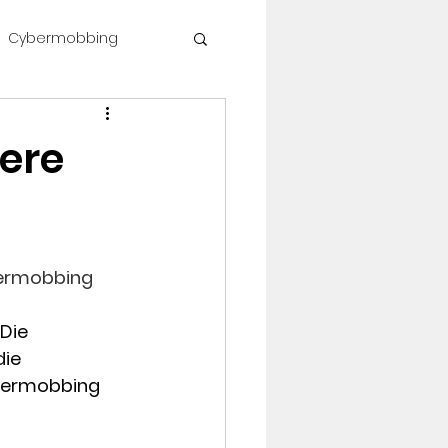
Cybermobbing
shop #célinesvoice
tere
bermobbing
Die 
ie 
bermobbing 