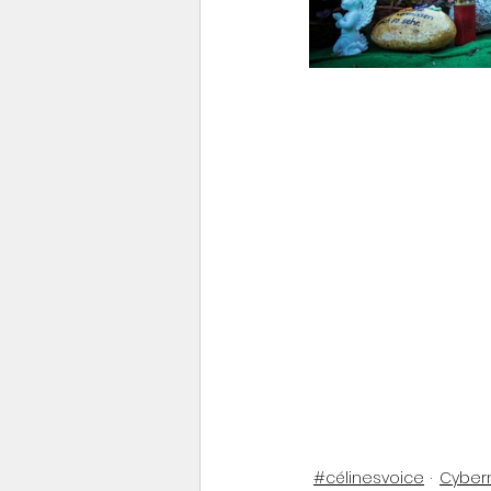
#célinesvoice
Cyberm