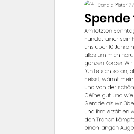
Candid Pfister
17.
Spende f
Am letzten Sonntag
Hundetrainer sein
uns über 10 Jahre
alles um mich heru
ganzen Körper. Wir
fühlte sich so an, 
heisst, wärmt mein 
und von der schöne
Céline gut und wie
Gerade als wir übe
und ihm erzählen w
den Tränen kämpfte 
einen langen Augenb