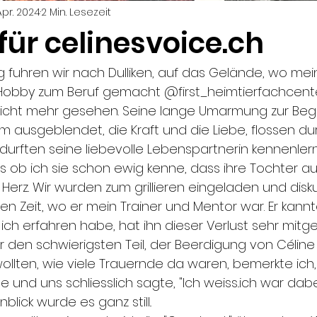
 Apr. 2024
2 Min. Lesezeit
ür celinesvoice.ch
 fuhren wir nach Dulliken, auf das Gelände, wo mei
 Hobby zum Beruf gemacht @first_heimtierfachcente
 nicht mehr gesehen. Seine lange Umarmung zur Beg
m ausgeblendet, die Kraft und die Liebe, flossen d
 durften seine liebevolle Lebenspartnerin kennenler
als ob ich sie schon ewig kenne, dass ihre Tochter a
Herz. Wir wurden zum grillieren eingeladen und disk
n Zeit, wo er mein Trainer und Mentor war. Er kann
 ich erfahren habe, hat ihn dieser Verlust sehr mit
r den schwierigsten Teil, der Beerdigung von Célin
ollten, wie viele Trauernde da waren, bemerkte ich, 
und uns schliesslich sagte, "Ich weiss..ich war dabei.
lick wurde es ganz still.. 