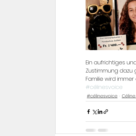
Ein aufrichtiges u
Zustimmung dazu g
Familie wird immer 
#célinesvoice
#célinesvoice
Céline