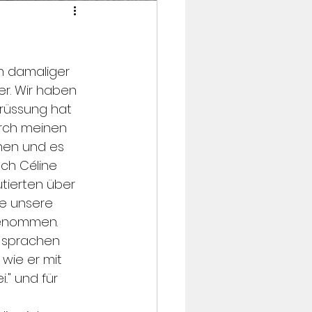
n damaliger 
r. Wir haben 
rüssung hat 
urch meinen 
nen und es 
uch Céline 
utierten über 
te unsere 
genommen. 
e sprachen 
wie er mit 
." und für 