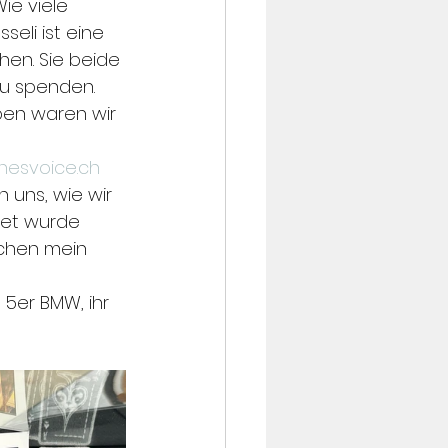
ie viele 
eli ist eine 
hen. Sie beide 
zu spenden. 
ben waren wir 
inesvoice.ch
 uns, wie wir 
det wurde 
ichen mein 
5er BMW, ihr 