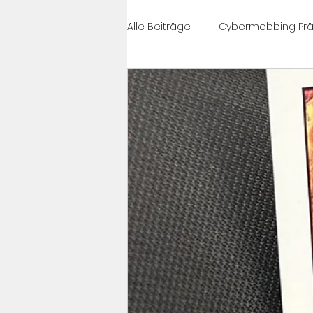
Alle Beiträge
Cybermobbing Prä
#célinesvoice
Cybermobbi
News
PrixCourage
Cy