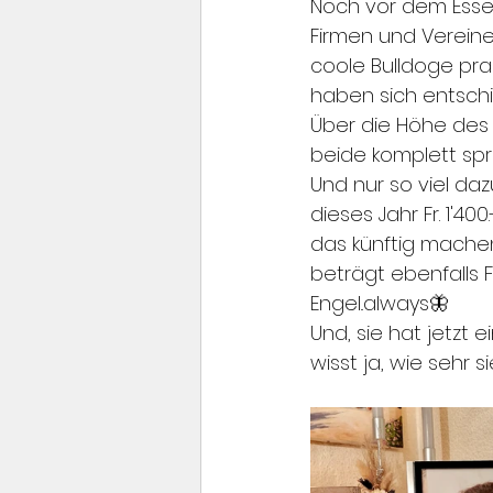
Noch vor dem Essen
Firmen und Vereine 
coole Bulldoge pra
haben sich entschi
Über die Höhe des 
beide komplett spr
Und nur so viel da
dieses Jahr Fr. 1'4
das künftig machen
beträgt ebenfalls F
Engel..always🦋
Und, sie hat jetzt
wisst ja, wie sehr si