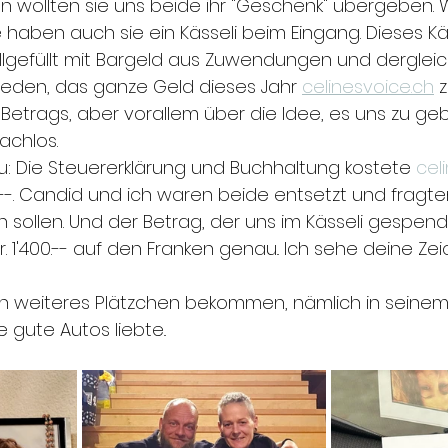
 wollten sie uns beide ihr "Geschenk" übergeben. W
haben auch sie ein Kässeli beim Eingang. Dieses Käss
llgefüllt mit Bargeld aus Zuwendungen und dergleic
eden, das ganze Geld dieses Jahr 
celinesvoice.ch
 
Betrags, aber vorallem über die Idee, es uns zu ge
achlos. 
zu: Die Steuererklärung und Buchhaltung kostete 
cel
00.--. Candid und ich waren beide entsetzt und fragten
 sollen. Und der Betrag, der uns im Kässeli gespen
r. 1'400.-- auf den Franken genau.. Ich sehe deine Ze
 ein weiteres Plätzchen bekommen, nämlich in seinem 
e gute Autos liebte..