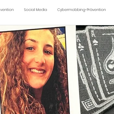
vention
Social Media
Cybermobbing-Prävention
ngfall Céline
Céline Yeraz
celinesvoice.ch
Work
bermobbinggesetz
Nimo 🤍 🖤🖤🦋
Mobbing