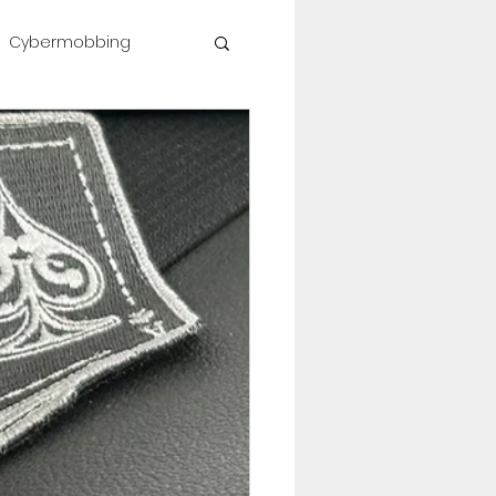
Cybermobbing
shop #célinesvoice