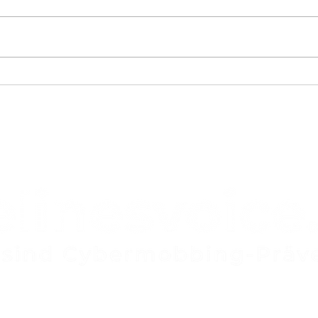
Power-lock32 Station
Sch
Sek
Bas