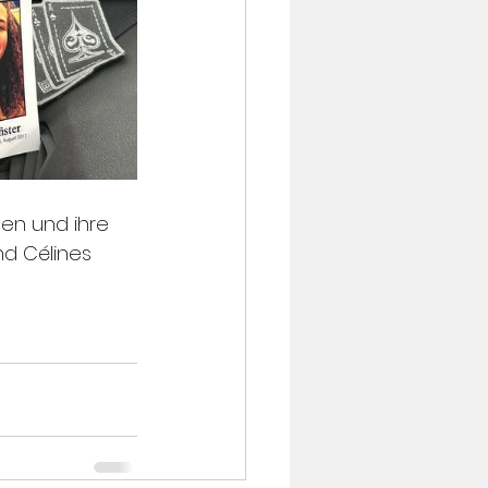
en und ihre 
d Célines 