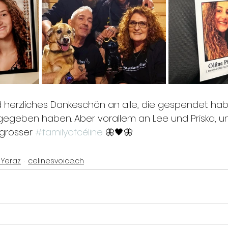
nd herzliches Dankeschön an alle, die gespendet hab
egeben haben. Aber vorallem an Lee und Priska, un
grösser 
#familyofcéline
 🦋🖤🦋
 Yeraz
celinesvoice.ch