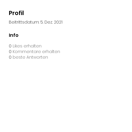
Profil
Beitrittsdatum: 5. Dez. 2021
Info
0
Likes erhalten
0
Kommentare erhalten
0
beste Antworten
Phone
+41 76 455 40 55
celinesvoice.ch /
Spreitenbach / Schweiz