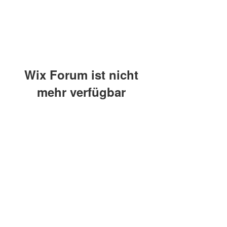
Wix Forum ist nicht
mehr verfügbar
Diese Anwendung wurde
eingestellt. Wenn Sie eine
Community-App benötigen,
verwenden Sie Wix Groups.
Phone
+41 76 455 40 55
celinesvoice.ch /
Spreitenbach / Schweiz
©2026 by celinesvoice.ch /
Impressum