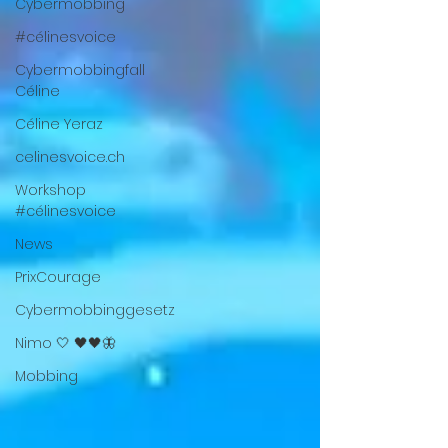
Cybermobbing
#célinesvoice
Cybermobbingfall
Céline
Céline Yeraz
celinesvoice.ch
Workshop
#célinesvoice
News
PrixCourage
Cybermobbinggesetz
Nimo 🤍 🖤🖤🦋
Mobbing