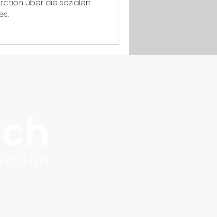
stration über die sozialen
...