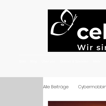
Start
Blog
Über uns
Gönner & Spenden
Mehr
Alle Beiträge
Cybermobbin
Cybermobbing-Präventio