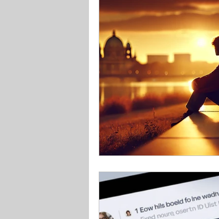
Cybermobbingfall Céline
Workshop #célinesvoice
Cybermobbinggesetz