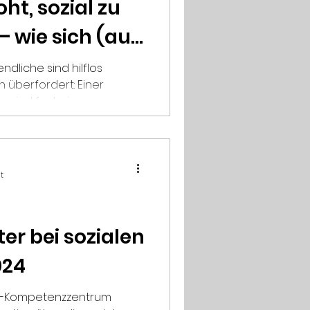
ht, sozial zu
 wie sich (aus
gegensteuern
ndliche sind hilflos
n überfordert: Einer
sind fast ein...
t
er bei sozialen
024
VS-Kompetenzzentrum