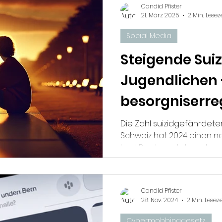
Candid Pfister
21. März 2025
2 Min. Lesez
Social Media
Céline Yeraz
celinesvoice.ch
Steigende Suiz
Jugendlichen 
News
PrixCourage
besorgniserre
Nimo 🤍 🖤🖤🦋
Mobbing
Die Zahl suizidgefährdete
Schweiz hat 2024 einen n
Laut Pro Juventute gab es i
Candid Pfister
28. Nov. 2024
2 Min. Leseze
Cybermobbinggesetz