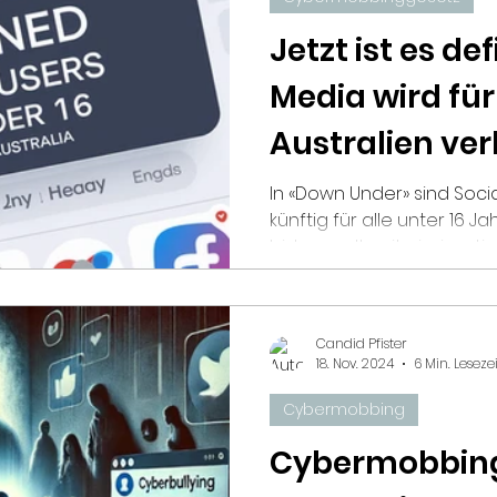
Jetzt ist es def
Media wird für
Australien ve
In «Down Under» sind Soci
künftig für alle unter 16 Ja
bisher weltweit einzigartig.
Candid Pfister
18. Nov. 2024
6 Min. Lesezei
Cybermobbing
Cybermobbing