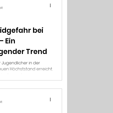
eit
idgefahr bei
– Ein
gender Trend
r Jugendlicher in der
euen Höchststand erreicht.
n den ersten...
it