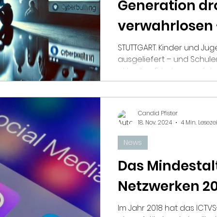
Generation dro
verwahrlosen –
Lehrersicht) 
STUTTGART. Kinder und Juge
ausgeliefert – und Schule
lässt
aktuellen Erhebung zufolge 
Candid Pfister
18. Nov. 2024
4 Min. Lesezei
News
Das Mindestalt
Netzwerken 2
Im Jahr 2018 hat das ICT