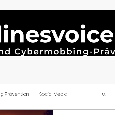
g Prävention
Social Media
n
Cybermobbing
#célinesvoice