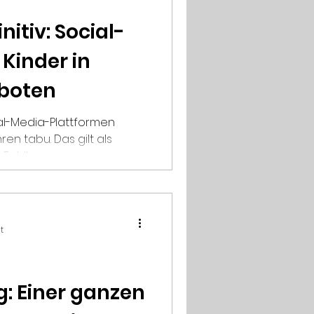
initiv: Social-
 Kinder in
rboten
al-Media-Plattformen
hren tabu. Das gilt als
 Fehlbaren...
t
: Einer ganzen