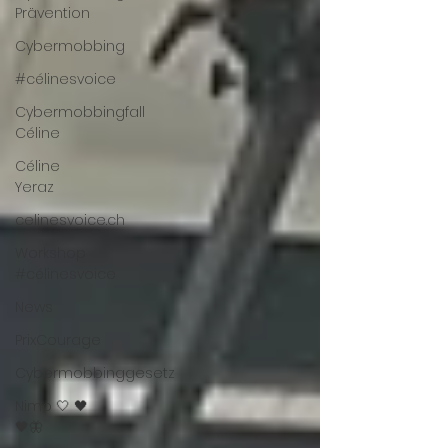
Prävention
Cybermobbing
#célinesvoice
Cybermobbingfall
Céline
Céline
Yeraz
celinesvoice.ch
Workshop
#célinesvoice
News
PrixCourage
Cybermobbinggesetz
Nimo 🤍 🖤
🖤🦋