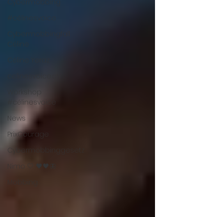
Cybermobbing
#célinesvoice
Cybermobbingfall
Céline
Céline Yeraz
celinesvoice.ch
Workshop
#célinesvoice
News
PrixCourage
Cybermobbinggesetz
Nimo 🤍 🖤🖤🦋
Mobbing