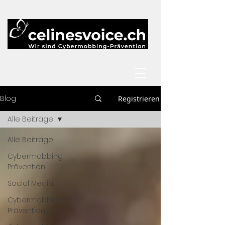
Blog
Registrieren
Alle Beiträge
Alle Beiträge
Cybermobbing
Prävention
Social Media
Cybermobbing-
Prävention