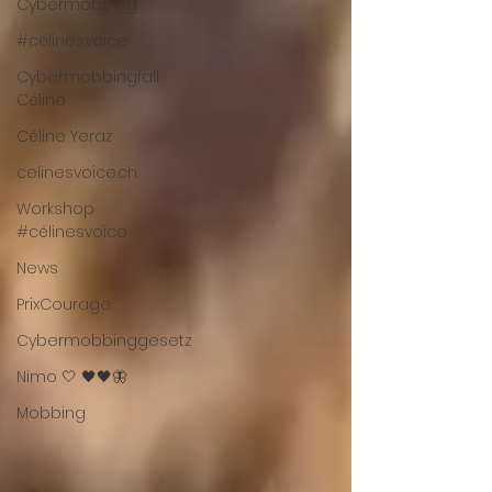
Cybermobbing
#célinesvoice
Cybermobbingfall
Céline
Céline Yeraz
celinesvoice.ch
Workshop
#célinesvoice
News
PrixCourage
Cybermobbinggesetz
Nimo 🤍 🖤🖤🦋
Mobbing