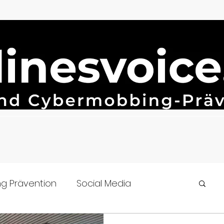
g Prävention
Social Media
n
Cybermobbing
#célinesvoice