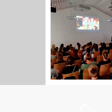
Cybermobbingfall Céline
Workshop #célinesvoice
Cybermobbinggesetz