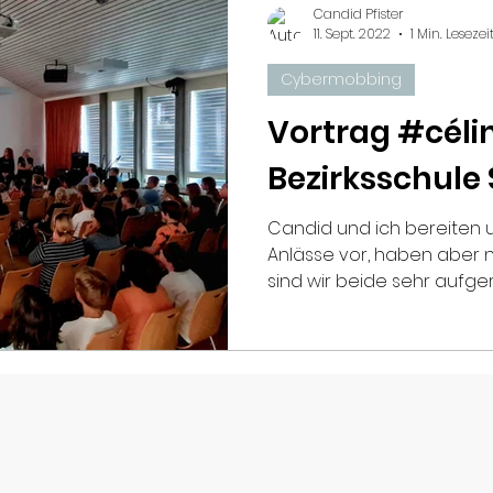
Candid Pfister
11. Sept. 2022
1 Min. Lesezei
Cybermobbing
Céline Yeraz
celinesvoice.ch
Vortrag #céli
Bezirksschule
News
PrixCourage
Candid und ich bereiten uns 
Anlässe vor, haben aber 
Nimo 🤍 🖤🖤🦋
Mobbing
sind wir beide sehr aufger