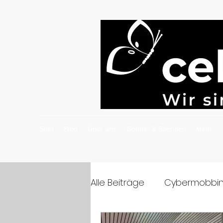
Start
Blog
Über uns
Gönner & Spenden
Mehr
Alle Beiträge
Cybermobbin
Cybermobbing-Präventio