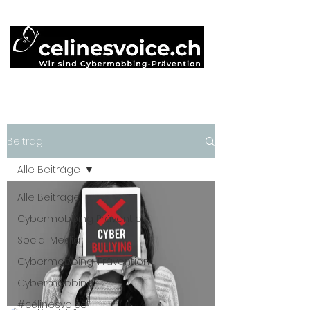
Beitrag
Alle Beiträge
Alle Beiträge
Cybermobbing Prävention
Social Media
Cybermobbing-Prävention
Cybermobbing
#célinesvoice