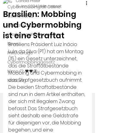
Candid Pfister
15. Jan. 2024
2 Min. Lesezeit
Cybermobbingfall Céline
Brasilien: Mobbing
Céline Yeraz
und Cybermobbing
celinesvoice.ch
ist eine Straftat
Workshop #célinesvoice
News
Brasiliens Präsident Luiz Inácio 
Lula da Silva (PT) hat am Montag 
PrixCourage
(15.) ein Gesetz unterzeichnet, 
Cybermobbinggesetz
das die Straftatbestände 
Nimo 🤍 🖤🖤🦋
Mobbing und Cybermobbing in 
das Strafgesetzbuch aufnimmt. 
Mobbing
Die beiden Straftatbestände 
sind nun in dem Artikel enthalten, 
der sich mit illegalem Zwang 
befasst. Das Strafgesetzbuch 
sieht deshalb eine Geldstrafe 
für diejenigen vor, die Mobbing 
begehen, und eine 