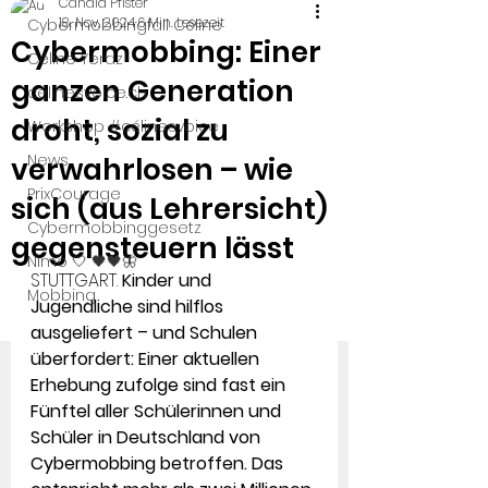
Candid Pfister
18. Nov. 2024
6 Min. Lesezeit
Cybermobbingfall Céline
Cybermobbing: Einer
Céline Yeraz
ganzen Generation
celinesvoice.ch
droht, sozial zu
Workshop #célinesvoice
News
verwahrlosen – wie
PrixCourage
sich (aus Lehrersicht)
Cybermobbinggesetz
gegensteuern lässt
Nimo 🤍 🖤🖤🦋
STUTTGART. 
Kinder und 
Mobbing
Jugendliche sind hilflos 
ausgeliefert – und Schulen 
überfordert: Einer aktuellen 
Erhebung zufolge sind fast ein 
Fünftel aller Schülerinnen und 
Schüler in Deutschland von 
Cybermobbing betroffen. Das 