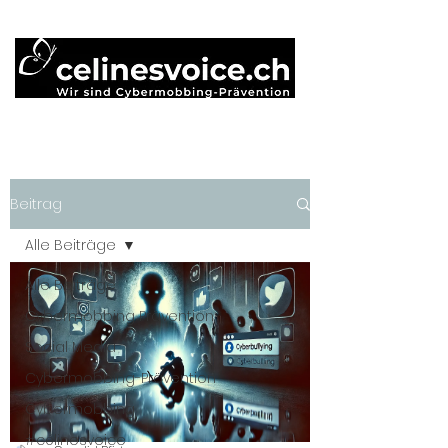
Beitrag
Alle Beiträge
Alle Beiträge
Cybermobbing Prävention
Social Media
Cybermobbing-Prävention
Cybermobbing
#célinesvoice