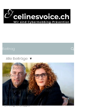
Beitrag
Alle Beiträge
Alle Beiträge
Cybermobbing Prävention
Social Media
Cybermobbing-Prävention
Cybermobbing
#célinesvoice