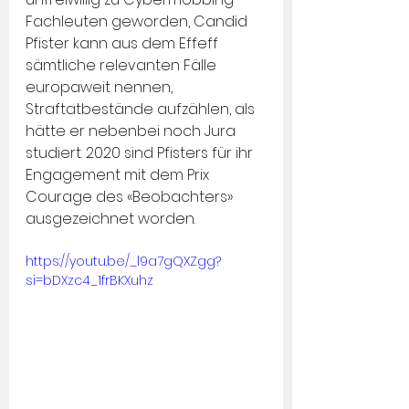
Fachleuten geworden, Candid 
Pfister kann aus dem Effeff 
sämtliche relevanten Fälle 
europaweit nennen, 
Straftatbestände aufzählen, als 
hätte er nebenbei noch Jura 
studiert. 2020 sind Pfisters für ihr 
Engagement mit dem Prix 
Courage des «Beobachters» 
ausgezeichnet worden.
https://youtu.be/_l9a7gQXZgg?
si=bDXzc4_1frBKXuhz