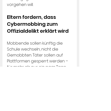
vorgehen will.
Eltern fordern, dass 
Cybermobbing zum 
Offizialdelikt erklärt wird
Mobbende sollen künftig die 
Schule wechseln, nicht die 
Gemobbten. Täter sollen auf 
Plattformen gesperrt werden – 
für mehr als nur ein paar Tage. 
Bei Nichteinhaltung drohen hohe 
Bussen. Betroffene sollen zudem 
mit einer nationalen, staatlichen 
Hotline einfacher und schneller 
Hilfe holen können. Ein guter 
Anfang, finden Pfisters.