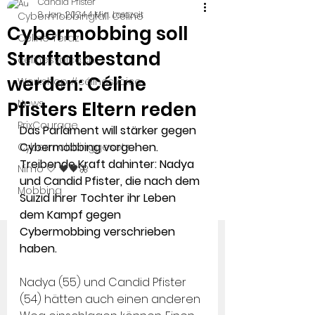
Candid Pfister
8. Jan. 2024
4 Min. Lesezeit
Cybermobbingfall Céline
Cybermobbing soll
Céline Yeraz
Straftatbestand
celinesvoice.ch
werden: Céline
Workshop #célinesvoice
News
Pfisters Eltern reden
PrixCourage
Das Parlament will stärker gegen 
Cybermobbing vorgehen. 
Cybermobbinggesetz
Treibende Kraft dahinter: Nadya 
Nimo 🤍 🖤🖤🦋
und Candid Pfister, die nach dem 
Mobbing
Suizid ihrer Tochter ihr Leben 
dem Kampf gegen 
Cybermobbing verschrieben 
haben.
Nadya (55) und Candid Pfister 
(54) hätten auch einen anderen 