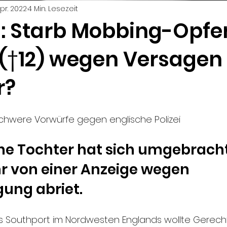
 Apr. 2022
4 Min. Lesezeit
: Starb Mobbing-Opfe
(†12) wegen Versagen
r?
 Schwere Vorwürfe gegen englische Polizei
ne Tochter hat sich umgebracht,
ihr von einer Anzeige wegen 
ung abriet.
us Southport im Nordwesten Englands wollte Gerechtig