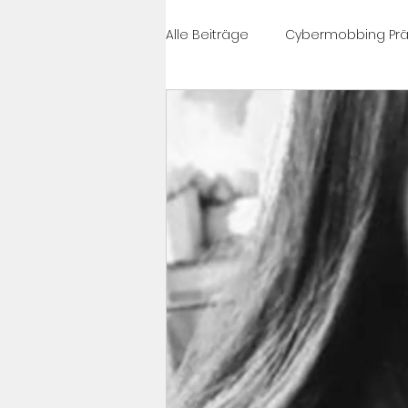
Alle Beiträge
Cybermobbing Prä
#célinesvoice
Cybermobbi
News
PrixCourage
Cy