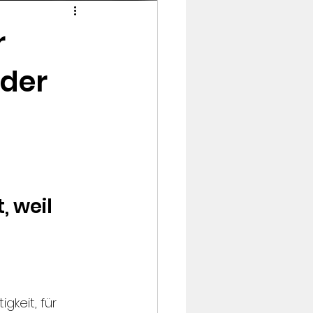
r
 der
 weil 
keit, für 