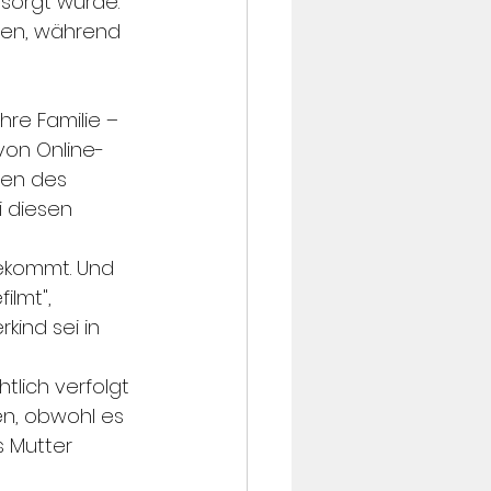
sorgt würde. 
en, während 
re Familie – 
von Online- 
ten des 
 diesen 
 bekommt. Und 
lmt", 
ind sei in 
lich verfolgt 
en, obwohl es 
 Mutter 