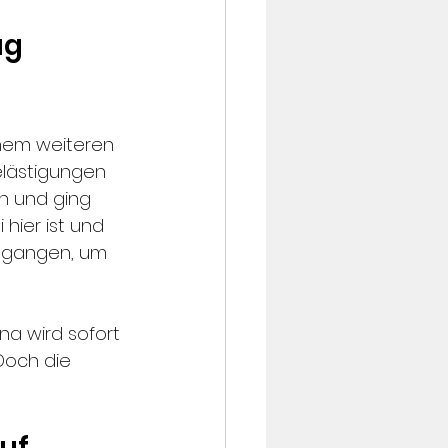
g 
inem weiteren 
lästigungen 
n und ging 
hier ist und 
gegangen, um 
a wird sofort 
Doch die 
uf 