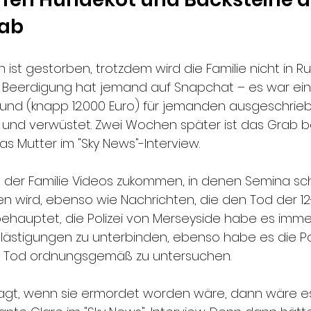
rab
ist gestorben, trotzdem wird die Familie nicht in R
r Beerdigung hat jemand auf Snapchat – es war ein
fund (knapp 12.000 Euro) für jemanden ausgeschrieb
 und verwüstet. Zwei Wochen später ist das Grab be
as Mutter im "Sky News"-Interview.
der Familie Videos zukommen, in denen Semina sch
en wird, ebenso wie Nachrichten, die den Tod der 12
e behauptet, die Polizei von Merseyside habe es imm
lästigungen zu unterbinden, ebenso habe es die Pol
s Tod ordnungsgemäß zu untersuchen.
esagt, wenn sie ermordet worden wäre, dann wäre e