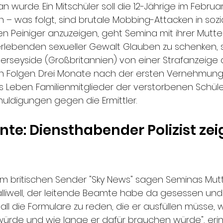
n wurde. Ein Mitschüler soll die 12-Jährige im Februar
 – was folgt, sind brutale Mobbing-Attacken in sozi
n Peiniger anzuzeigen, geht Semina mit ihrer Mutter z
rlebenden sexueller Gewalt Glauben zu schenken, so
Merseyside (Großbritannien) von einer Strafanzeige
n Folgen. Drei Monate nach der ersten Vernehmung
as Leben. Familienmitglieder der verstorbenen Schül
ldigungen gegen die Ermittler.
te: Diensthabender Polizist zeig
em britischen Sender "Sky News" sagen Seminas Mutt
lliwell, der leitende Beamte habe da gesessen un
ll die Formulare zu reden, die er ausfüllen müsse, 
würde und wie lange er dafür brauchen würde", erin