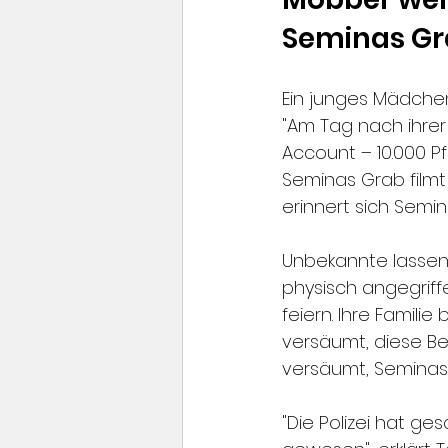
Seminas G
Ein junges Mädchen 
"Am Tag nach ihre
Account – 10.000 P
Seminas Grab filmt
erinnert sich Semin
Unbekannte lassen 
physisch angegriff
feiern. Ihre Famili
versäumt, diese Be
versäumt, Semina
"Die Polizei hat g