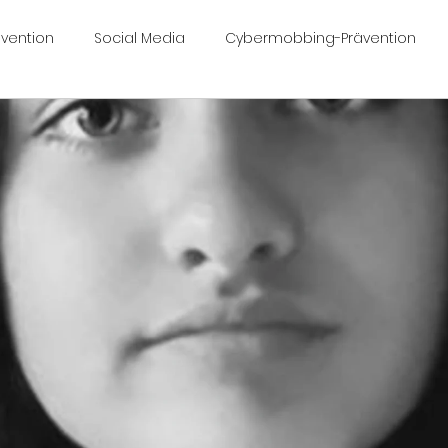
vention
Social Media
Cybermobbing-Prävention
ngfall Céline
Céline Yeraz
celinesvoice.ch
Work
bermobbinggesetz
Nimo 🤍 🖤🖤🦋
Mobbing