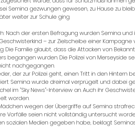
e zugesichert wurde, dass für Schutzmaßnahmen ge
sei Semina gezwungen gewesen, zu Hause zu bleib
ter weiter zur Schule ging.
: Nach der ersten Befragung wurden Semina und ih
Geschwisterkind – zur Zielscheibe einer Kampagne 
g. Die Familie glaubt, dass die Attacken von Bekann
s begangen wurden. Die Polizei von Merseyside sei
nicht nachgegangen.
eder, der zur Polizei geht, einen Tritt in den Hintern
iert. Semina wurde dreimal verprügelt und dabei gefi
el im "Sky News"-Interview an. Auch ihr Geschwisterk
elt worden.
Mädchen wegen der Übergriffe auf Semina strafrecht
re Vorfälle seien nicht vollständig untersucht word
den sozialen Medien gegeben habe, beklagt Seminas