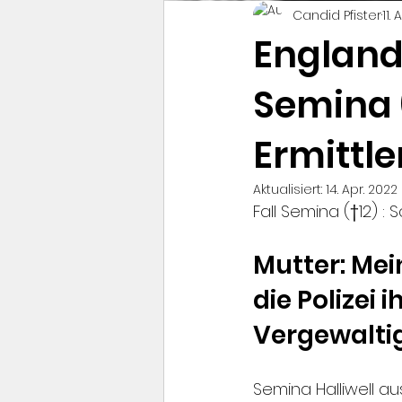
Candid Pfister
11.
England
Semina 
Ermittle
Aktualisiert:
14. Apr. 2022
Fall Semina (†12) :
Mutter: Mei
die Polizei 
Vergewaltig
Semina Halliwell a