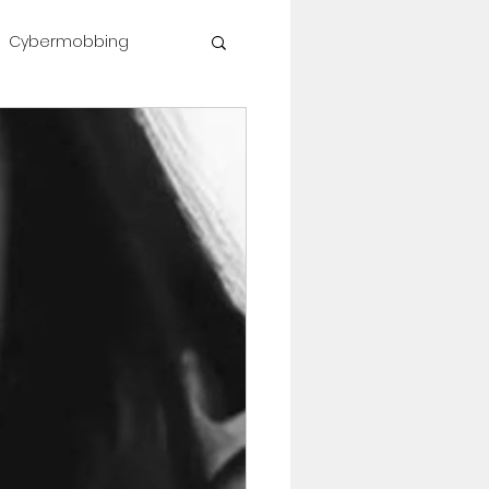
Cybermobbing
shop #célinesvoice