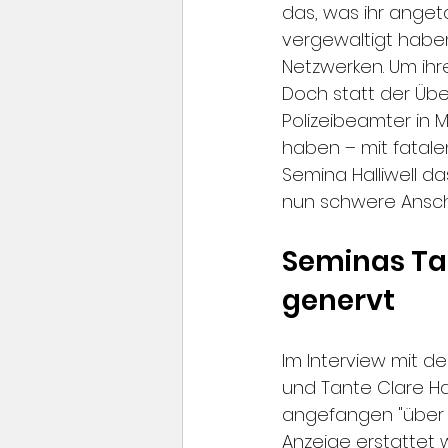
das, was ihr angeta
vergewaltigt haben
Netzwerken. Um ihre
Doch statt der Übe
Polizeibeamter in 
haben – mit fatale
Semina Halliwell d
nun schwere Anschu
Seminas Tan
genervt
Im Interview mit d
und Tante Clare Ha
angefangen "über a
Anzeige erstattet 