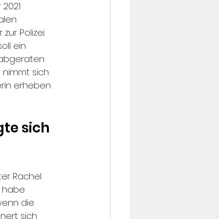
 2021 
alen 
ur Polizei. 
ll ein 
 abgeraten 
 nimmt sich 
erin erheben 
te sich 
er Rachel 
d habe 
wenn die 
nert sich 