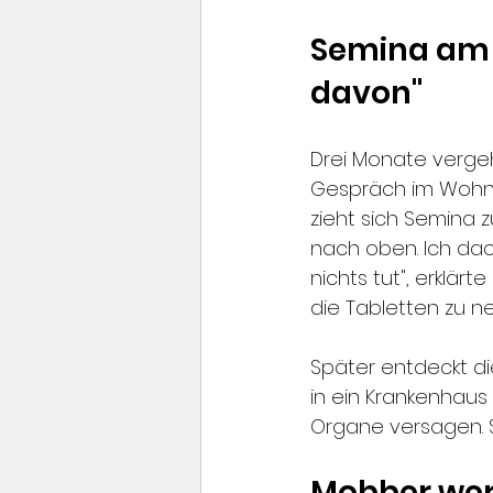
Semina am T
davon"
Drei Monate vergeh
Gespräch im Wohnz
zieht sich Semina 
nach oben. Ich dach
nichts tut", erklä
die Tabletten zu n
Später entdeckt di
in ein Krankenhaus 
Organe versagen. Se
Mobber wer