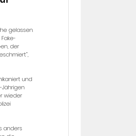
uhe gelassen. 
 Fake-
en, der 
schmiert", 
ikaniert und 
-Jährigen 
er wieder 
izei 
s anders 