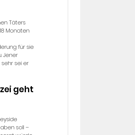
hen Täters 
 18 Monaten 
rung für sie 
 Jener 
sehr sei er 
zei geht 
seyside 
aben soll – 