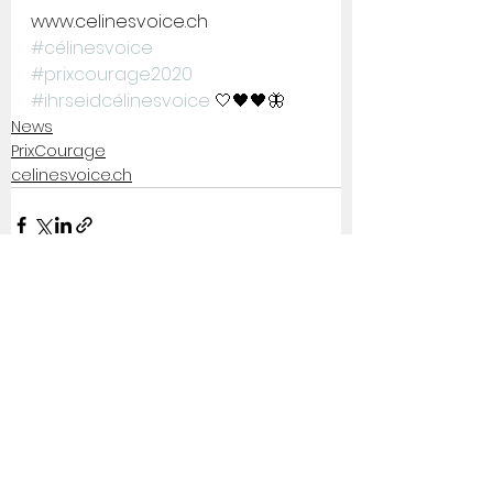
www.celinesvoice.ch 
#célinesvoice
#prixcourage2020
#ihrseidcélinesvoice
 🤍🖤🖤🦋
News
PrixCourage
celinesvoice.ch
Alle ansehen
Aktuelle Beiträge