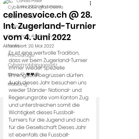
Candid Pfister
5. Mai 2022
1 Min. Lesezeit
Cybermobbingfall Céline
celinesvoice.ch @ 28.
Céline Yeraz
Int. Zugerland-Turnier
celinesvoice.ch
vom 4. Juni 2022
Workshop #célinesvoice
News
Aktualisiert:
20. Mai 2022
Es ist eine wertvolle Tradition, 
PrixCourage
dass wir beim Zugerland-Turnier 
Cybermobbinggesetz
immer wieder spezielle 
Nimo 🤍 🖤🖤🦋
Ehrengäste begrüssen dürfen. 
Auch dieses Jahr besuchen uns 
Mobbing
wieder Stände- National- und 
Regierungsräte vom Kanton Zug 
und unterstreichen somit die 
Wichtigkeit dieses Fussball-
Turniers für die Jugend und auch 
für die Gesellschaft. Dieses Jahr 
ist ebenfalls die Fussball-