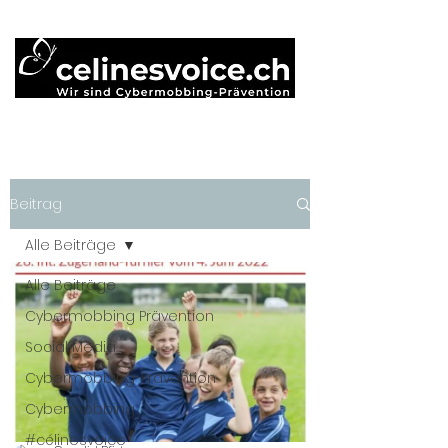
Beitrag
Alle Beiträge
Alle Beiträge
Cybermobbing Prävention
Social Media
Cybermobbing-Prävention
Cybermobbing
#célinesvoice