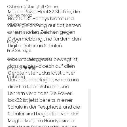
Cybermobbingfall Céline
Mit der Power-lock32 Station, die 
Céline Yeraz
Platz für 32 Handys bietet und 
celinesvoice.ch
diese gleichzeitig auflädt, setzen 
wir ein starkes Zeichen gegen 
Workshop #célinesvoice
Cybermobbing und fördern den 
News
Digital Detox an Schulen.
PrixCourage
Was uns besonders bewegt ist, 
Cybermobbinggesetz
dass celinesvoice.ch auf allen 
Nimo 🤍 🖤🖤🦋
Geräten steht, das lässt unser 
Mobbing
Herz höherschlagen, weil es uns 
direkt mit den Schülern und 
Lehrern verbindet. Die Power-
lock32 ist jetzt bereits in einer 
Schule in der Testphase, und die 
Schüler sind begeistert von der 
Möglichkeit, ihre Handys sicher 