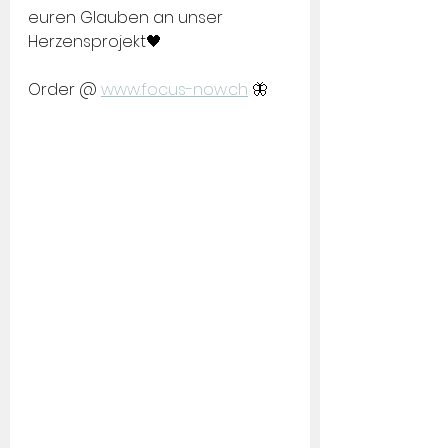
euren Glauben an unser 
Herzensprojekt🖤
Order @ 
www.focus-now.ch
 🦋