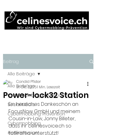
Beitrag
Alle Beiträge
Candid Pfister
Alle Beiträge
31. Okt. 2025
1 Min. Lesezeit
Power-lock32 Station
Cybermobbing Prävention
Ein herzliches Dankeschön an 
Social Media
FocusNow GmbH und meinem 
Cybermobbing-Prävention
Cousin-in-Law, Jonny Billeter, 
Cybermobbing
dass ihr celinesvoice.ch so 
#célinesvoice
tatkräftig unterstützt! 