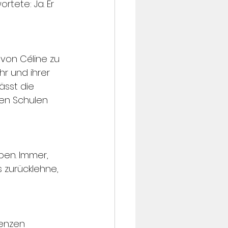
tete: Ja. Er 
 von Céline zu 
r und ihrer 
ässt die 
en Schulen 
ben. Immer, 
 zurücklehne, 
renzen 