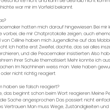
s Geschichte nicht und kann sie deshalb nicht komme
chichte war mir im Vorfeld bekannt.
as?
acemaker hatten mich darauf hingewiesen. Bei mir
 vorbei, die mir Chatprotokolle zeigen; auch ehema
l von Céline haben mich Jugendliche auf das Mobb
 Ich hatte erst Zweifel, dachte, das sei alles insze
erchieren, und die Peacemaker insistierten. Also hab
hrern ihrer Schule thematisiert. Mehr konnte ich aus
achen. Im Nachhinein weiss man: Viele haben gewu
oder nicht richtig reagiert.
 haben sie falsch reagiert?
e, das beginnt schon beim Wort reagieren. Meine 
die Sache angesprochen. Das passiert nicht einfach
s Vertrauen. Man muss Wege, Zuständigkeiten und 