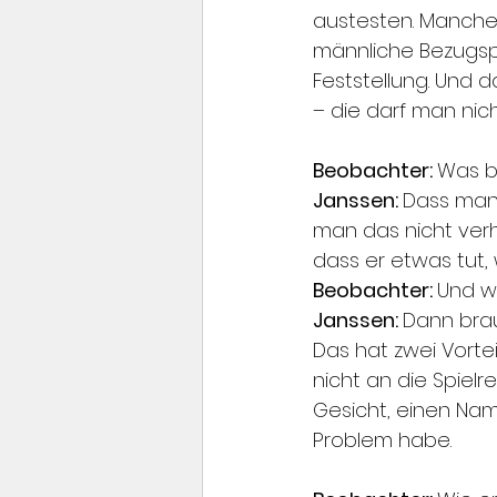
austesten. Manche 
männliche Bezugspe
Feststellung. Und d
– die darf man nic
Beobachter: 
Was b
Janssen: 
Dass man 
man das nicht verh
dass er etwas tut,
Beobachter: 
Und w
Janssen: 
Dann brau
Das hat zwei Vorte
nicht an die Spielr
Gesicht, einen Nam
Problem habe.