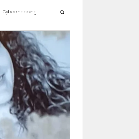
Cybermobbing
shop #célinesvoice