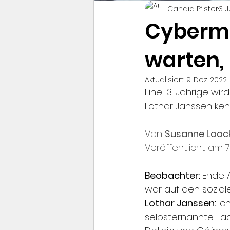
Candid Pfister
3. 
Cybermo
warten, 
Aktualisiert:
9. Dez. 2022
Eine 13-Jährige wi
Lothar Janssen kenn
Von 
Susanne Loack
Veröffentlicht am 
Beobachter: 
Ende A
war auf den sozia
Lothar Janssen: 
Ic
selbsternannte Fac