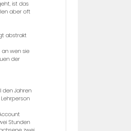
ht, ist das 
len aber oft 
t abstrakt 
, an wen sie 
auen der 
l den Jahren 
 Lehrperson 
Account 
zwei Stunden 
wachsene zwei 