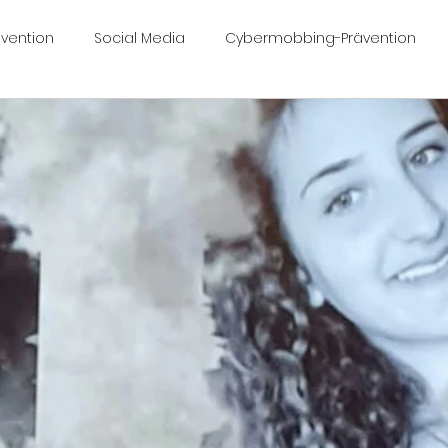
vention
Social Media
Cybermobbing-Prävention
ngfall Céline
Céline Yeraz
celinesvoice.ch
Work
bermobbinggesetz
Nimo 🤍 🖤🖤🦋
Mobbing