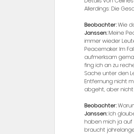
Details von Céline
Allerdings: Die Ges
Beobachter: 
Wie d
Janssen: 
Meine Pe
immer wieder Leute
Peacemaker. Im Fal
aufmerksam gemacht.
fing ich an zu rech
Sache unter den Le
Entfernung nicht m
abgeht, aber nicht 
Beobachter: 
Warum
Janssen: 
Ich glaub
haben mich ja auf 
braucht jahrelange