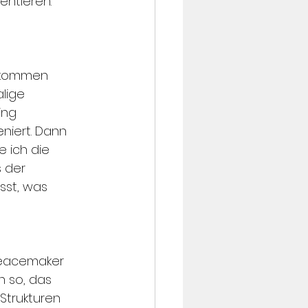
ntieren. 
 kommen 
lige 
ing 
niert. Dann 
e ich die 
 der 
sst, was 
Peacemaker 
 so, das 
Strukturen 