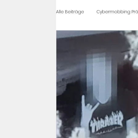
Alle Beiträge
Cybermobbing Prä
#célinesvoice
Cybermobbi
News
PrixCourage
Cy