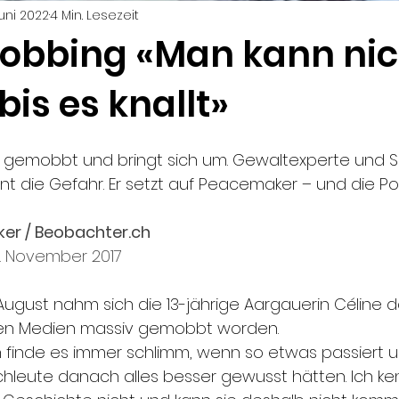
Juni 2022
4 Min. Lesezeit
bbing «Man kann nic
bis es knallt»
rd gemobbt und bringt sich um. Gewaltexperte und S
t die Gefahr. Er setzt auf Peacemaker – und die Pol
er / Beobachter.ch
7. November 2017
ugust nahm sich die 13-jährige Aargauerin Céline da
len Medien massiv gemobbt worden.
h finde es immer schlimm, wenn so etwas passiert u
hleute danach alles besser gewusst hätten. Ich ke