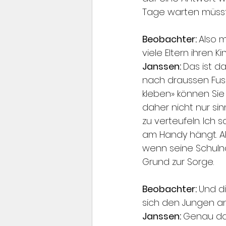
Tage warten müsst
Beobachter: 
Also 
viele Eltern ihren 
Janssen: 
Das ist d
nach draussen Fuss
kleben» können Sie 
daher nicht nur si
zu verteufeln. Ich 
am Handy hängt. Ab
wenn seine Schulno
Grund zur Sorge.
Beobachter: 
Und di
sich den Jungen 
Janssen: 
Genau das