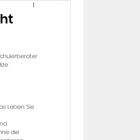
ht
chülerberater 
ize.
s Leben. Sie 
nd 
nne die 