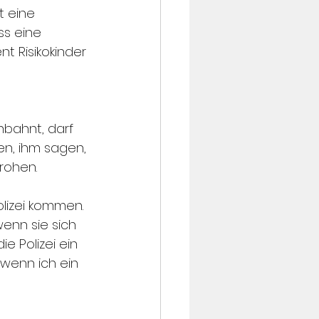
 eine 
ss eine 
t Risikokinder 
nbahnt, darf 
n, ihm sagen, 
rohen. 
olizei kommen. 
enn sie sich 
e Polizei ein 
wenn ich ein 