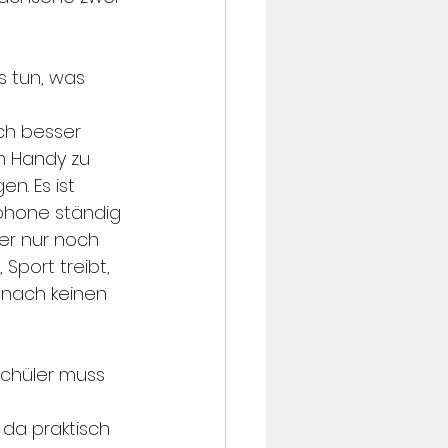
 tun, was 
ch besser 
m Handy zu 
n. Es ist 
phone ständig 
ler nur noch 
port treibt, 
 nach keinen 
Schüler muss 
da praktisch 