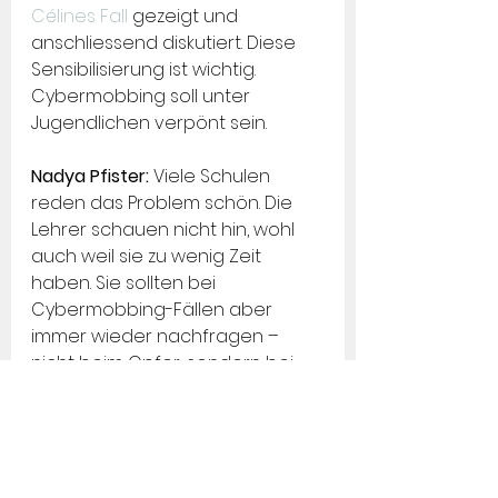
Célines Fall
 gezeigt und 
anschliessend diskutiert. Diese 
Sensibilisierung ist wichtig. 
Cybermobbing soll unter 
Jugendlichen verpönt sein.
Nadya Pfister: 
Viele Schulen 
reden das Problem schön. Die 
Lehrer schauen nicht hin, wohl 
auch weil sie zu wenig Zeit 
haben. Sie sollten bei 
Cybermobbing-Fällen aber 
immer wieder nachfragen – 
nicht beim Opfer, sondern bei 
den vermeintlich Unbeteiligten. 
Schön wäre, wen Cybermobbing 
zum Schulstoff wird. Wir 
wünschen uns, dass wir in 
Schulklassen eingeladen 