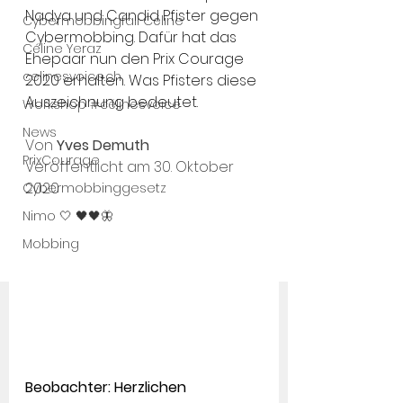
Nadya und Candid Pfister gegen 
Cybermobbingfall Céline
Cybermobbing. Dafür hat das 
Céline Yeraz
Ehepaar nun den Prix Courage 
celinesvoice.ch
2020 erhalten. Was Pfisters diese 
Auszeichnung bedeutet.
Workshop #célinesvoice
News
Von 
Yves Demuth
PrixCourage
Veröffentlicht am 30. Oktober 
2020
Cybermobbinggesetz
Nimo 🤍 🖤🖤🦋
Mobbing
Beobachter: Herzlichen 