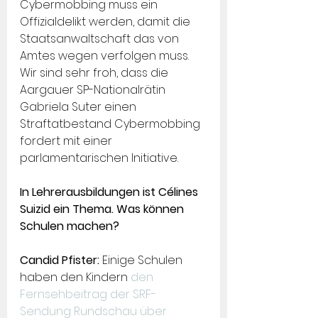
Cybermobbing muss ein 
Offizialdelikt werden, damit die 
Staatsanwaltschaft das von 
Amtes wegen verfolgen muss. 
Wir sind sehr froh, dass die 
Aargauer SP-Nationalrätin 
Gabriela Suter einen 
Straftatbestand Cybermobbing 
fordert mit einer 
parlamentarischen Initiative.
In Lehrerausbildungen ist Célines 
Suizid ein Thema. Was können 
Schulen machen?
Candid Pfister: 
Einige Schulen 
haben den Kindern 
den 
Fernsehbeitrag der SRF-
Sendung Rundschau über 