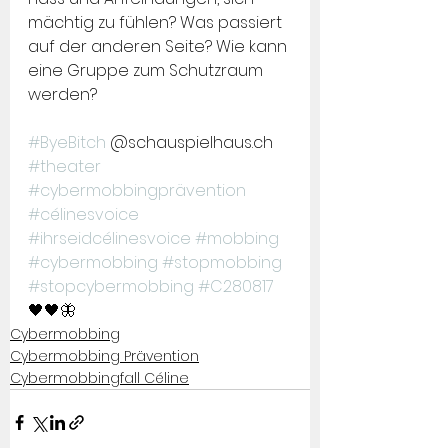
mächtig zu fühlen? Was passiert 
auf der anderen Seite? Wie kann 
eine Gruppe zum Schutzraum 
werden?
#ByeBitch
 @schauspielhaus.ch 
#theater
#cybermobbingprävention
#célinesvoice
#ihrseidcélinesvoice
#mobbing
#cybermobbing
#stopmobbing
#stopcybermobbing
#C280817
🖤🖤🦋
Cybermobbing
Cybermobbing Prävention
Cybermobbingfall Céline