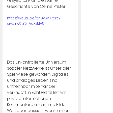
«#Byebitch» an die wahren 
Geschichte von Céline Pfister.
https://youtu.be/ah0vBP47arc?
si=olrw9tY6_AoXzMV5
Das unkontrollierte Universum 
sozialer Netzwerke ist unser aller 
Spielwiese geworden. Digitales 
und analoges Leben sind 
untrennbar miteinander 
verknüpft. In Echtzeit teilen wir 
private Informationen, 
Kommentare und intime Bilder. 
Was aber passiert, wenn unser 