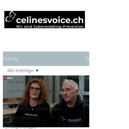
Beitrag
Alle Beiträge
Alle Beiträge
Cybermobbing Prävention
Social Media
Cybermobbing-Prävention
Cybermobbing
#célinesvoice