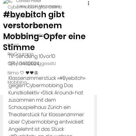
Candid Pfister
7. Nov. 2024
1 Min. Lesezeit
Cybermobbingfall Céline
#byebitch gibt
Céline Yeraz
verstorbenem
celinesvoice.ch
Mobbing-Opfer eine
Workshop #célinesvoice
News
Stimme
PrixCourage
TV-Sendung 10vor10
SF1 / 04.11.2024
Cybermobbinggesetz
Nimo 🤍 🖤🖤🦋
Klassenzimmerstück «#Byebitch» 
Mobbing
gegen Cybermobbing Das 
Kunstkollektiv «Stick Around» hat 
zusammen mit dem 
Schauspielhaus Zürich ein 
Theaterstück für Klassenzimmer 
über Cybermobbing entwickelt. 
Angelehnt ist das Stück 