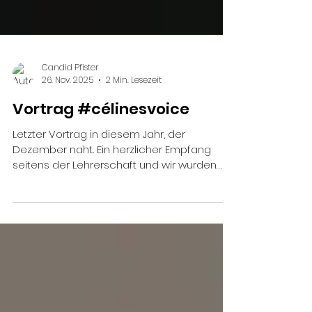
Candid Pfister
26. Nov. 2025
2 Min. Lesezeit
Vortrag #célinesvoice
Letzter Vortrag in diesem Jahr, der
Dezember naht.. Ein herzlicher Empfang
seitens der Lehrerschaft und wir wurden
etwas nervös, als wir hörten wieviele
Schüler anwesend sein sollten. Die
Turnhalle wurde mit Matten und Bänken
ausgestattet während wir uns eingerichtet
haben und die Halle sich nach und nach
füllte. Wir stehen vor ihnen und erhalten