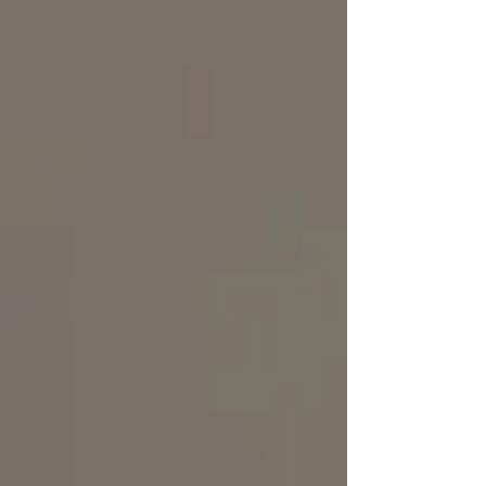
diesmal Mikrofone. Céline's eingerahmtes
Bild steht hinter mir, sie gibt mir Kraft und
nimmt mir die Angst. Candid, steht ganz
nahe