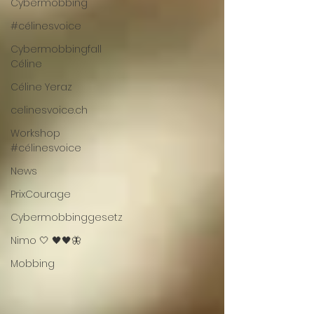
Cybermobbing
#célinesvoice
Cybermobbingfall
Céline
Céline Yeraz
celinesvoice.ch
Workshop
#célinesvoice
News
PrixCourage
Cybermobbinggesetz
Nimo 🤍 🖤🖤🦋
Mobbing