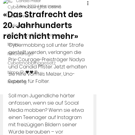
Candid Pfister
7. Nov. 2022
4 Min. Lesezeit
Cybermobbingfall Céline
«Das Strafrecht des
Céline Yeraz
20. Jahrhunderts
celinesvoice.ch
reicht nicht mehr»
Workshop #célinesvoice
News
Cybermobbing soll unter Strafe 
gestellt werden, verlangen die 
PrixCourage
Prix-Courage-Preisträger Nadya 
Cybermobbinggesetz
und Candid Pfister. Jetzt erhalten 
Nimo 🤍 🖤🖤🦋
sie Hilfe von Nils Melzer, Uno-
Experte für Folter.
Mobbing
Soll man Jugendliche härter 
anfassen, wenn sie auf Social 
Media mobben? Wenn sie etwa 
einen Teenager auf Instagram 
mit freizügigen Bildern seiner 
Würde berauben – vor 