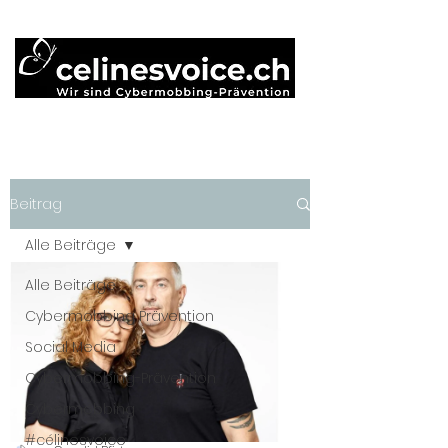
Beitrag
Alle Beiträge
Alle Beiträge
Cybermobbing Prävention
Social Media
Cybermobbing-Prävention
Cybermobbing
#célinesvoice