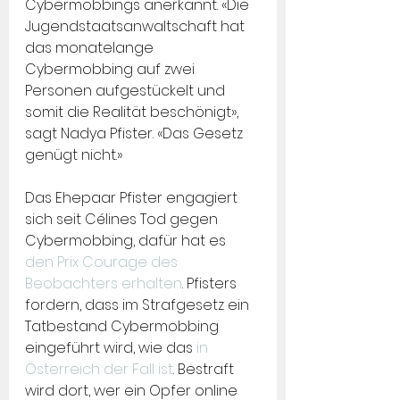
Cybermobbings anerkannt. «Die 
Jugendstaatsanwaltschaft hat 
das monatelange 
Cybermobbing auf zwei 
Personen aufgestückelt und 
somit die Realität beschönigt», 
sagt Nadya Pfister. «Das Gesetz 
genügt nicht.»
Das Ehepaar Pfister engagiert 
sich seit Célines Tod gegen 
Cybermobbing, dafür hat es 
den Prix Courage des 
Beobachters erhalten
. Pfisters 
fordern, dass im Strafgesetz ein 
Tatbestand Cybermobbing 
eingeführt wird, wie das 
in 
Österreich der Fall ist
. Bestraft 
wird dort, wer ein Opfer online 