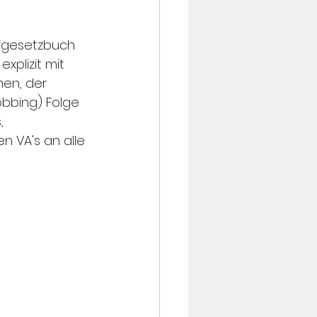
afgesetzbuch 
plizit mit 
men, der 
bbing) Folge 
, 
n VA's an alle 