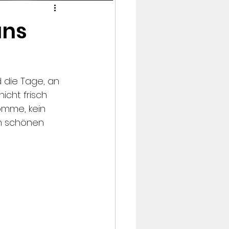
uns
d die Tage, an 
cht frisch 
omme, kein 
um schönen 