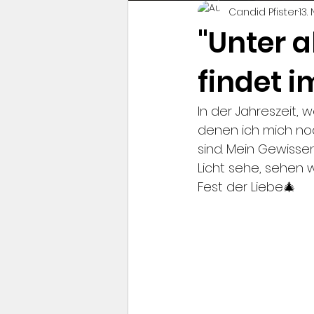
Candid Pfister
13.
"Unter a
findet i
In der Jahreszeit, w
denen ich mich noc
sind. Mein Gewisse
Licht sehe, sehen w
Fest der Liebe🎄