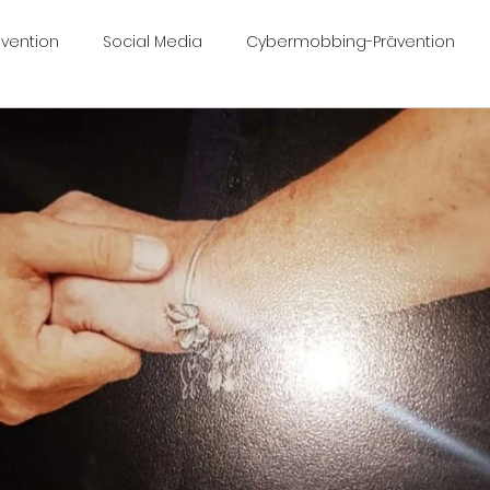
vention
Social Media
Cybermobbing-Prävention
ngfall Céline
Céline Yeraz
celinesvoice.ch
Work
bermobbinggesetz
Nimo 🤍 🖤🖤🦋
Mobbing