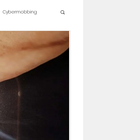
Cybermobbing
shop #célinesvoice