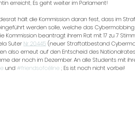
ntin erreicht; Es geht weiter im Parlament! 
desrat hält die Kommission daran fest, dass im Str
ngeführt werden solle, welche das Cybermobbing ex
Die Kommission beantragt ihrem Rat mit 17 zu 7 Stim
ela Suter 
Nr 20.445
 (neuer Straftatbestand Cybermo
ten also erneut auf den Entscheid des Nationalrates
mme der noch im Dezember. An alle Students mit ihre
ce
 und 
#friendsofcéline
 ; Es ist noch nicht vorbei!