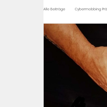
Alle Beiträge
Cybermobbing Prä
#célinesvoice
Cybermobbi
News
PrixCourage
Cy